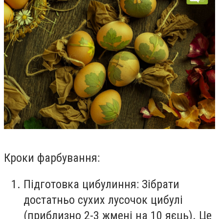
Кроки фарбування:
Підготовка цибулиння:
Зібрати
достатньо сухих лусочок цибулі
(приблизно 2-3 жмені на 10 яєць). Це