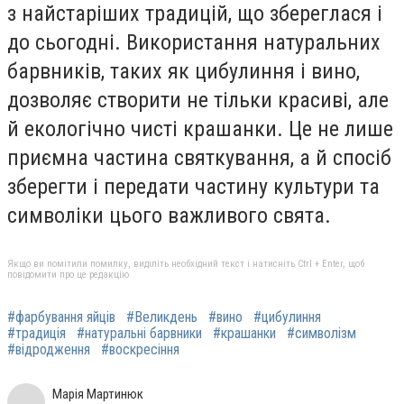
з найстаріших традицій, що збереглася і
до сьогодні. Використання натуральних
барвників, таких як цибулиння і вино,
дозволяє створити не тільки красиві, але
й екологічно чисті крашанки. Це не лише
приємна частина святкування, а й спосіб
зберегти і передати частину культури та
символіки цього важливого свята.
Якщо ви помітили помилку, виділіть необхідний текст і натисніть Ctrl + Enter, щоб
повідомити про це редакцію
#фарбування яйців
#Великдень
#вино
#цибулиння
#традиція
#натуральні барвники
#крашанки
#символізм
#відродження
#воскресіння
Марія Мартинюк