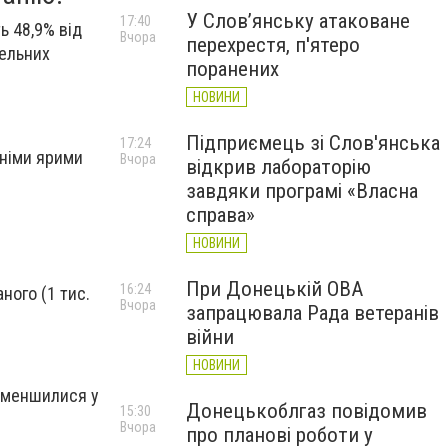
У Слов’янську атаковане
17:40
ь 48,9% від
Вчора
перехрестя, п'ятеро
мельних
поранених
НОВИНИ
Підприємець зі Слов'янська
17:24
нніми ярими
Вчора
відкрив лабораторію
завдяки програмі «Власна
справа»
НОВИНИ
При Донецькій ОВА
16:24
ного (1 тис.
Вчора
запрацювала Рада ветеранів
війни
НОВИНИ
 зменшилися у
Донецькоблгаз повідомив
15:30
Вчора
про планові роботи у