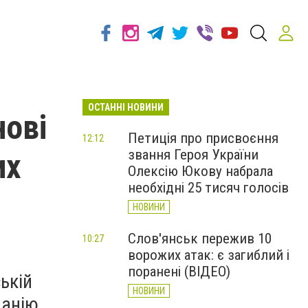
ОСТАННІ НОВИНИ
нові
Петиція про присвоєння
12:12
звання Героя України
их
Олексію Юкову набрала
необхідні 25 тисяч голосів
НОВИНИ
Слов'янськ пережив 10
10:27
ворожих атак: є загиблий і
поранені (ВІДЕО)
ькій
НОВИНИ
панію.