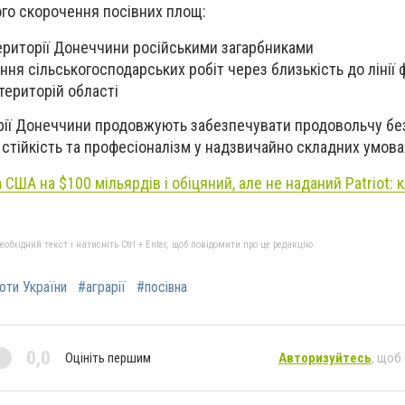
го скорочення посівних площ:
ериторії Донеччини російськими загарбниками
ня сільськогосподарських робіт через близькість до лінії 
територій області
арії Донеччини продовжують забезпечувати продовольчу бе
 стійкість та професіоналізм у надзвичайно складних умова
США на $100 мільярдів і обіцяний, але не наданий Patriot: 
бхідний текст і натисніть Ctrl + Enter, щоб повідомити про це редакцію
роти України
#аграрії
#посівна
0,0
Оцініть першим
Авторизуйтесь
, щоб