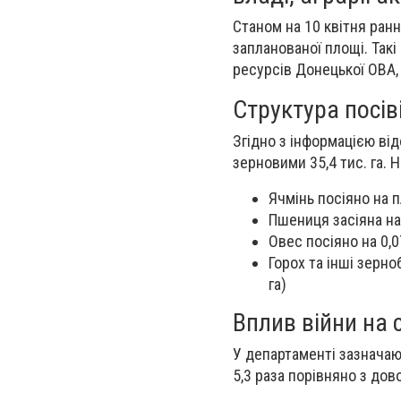
Станом на 10 квітня ранн
запланованої площі. Так
ресурсів Донецької ОВА
Структура посів
Згідно з інформацією від
зерновими 35,4 тис. га. 
Ячмінь посіяно на пл
Пшениця засіяна на 
Овес посіяно на 0,07
Горох та інші зерно
га)
Вплив війни на 
У департаменті зазначают
5,3 раза порівняно з до