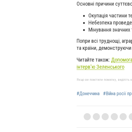
Основні причини суттєво
Окупація частини т
Небезпека проведен
Мінування значних 
Попри всі труднощі, агр
та країни, демонструючи
Читайте також:
Допомога 
інтерв'ю Зеленського
Якщо ви помітили помилку, виділіть нео
#Донеччина
#Війна росії п