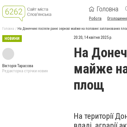
Головна
Робота
Оголошенн
Головна
На Донеччині посіяли ранні зернові майже на половині запланованих пло
20:20, 14 квітня 2025 р.
НОВИНИ
На Донечч
майже на
Вікторія Тарасова
Редакторка стрічки новин
площ
На території До
владі, аграрії 