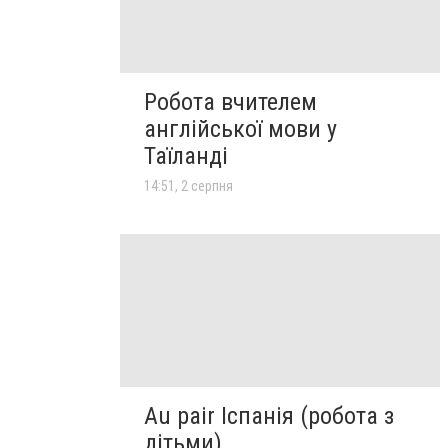
Робота вчителем
англійської мови у
Таїланді
14:51, 2 серпня
Au pair Іспанія (робота з
дітьми)