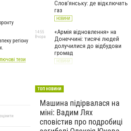
Слов’янську: де відключать
газ
НОВИНИ
фронту
«Армія відновлення» на
14:55
Вчора
Донеччині: тисячі людей
зпеку регіону
долучилися до відбудови
х.
громад
ключові тези
НОВИНИ
Як службові собаки 18-ї
13:34
Вчора
Слов'янської бригади
працюють на Донеччині
ТОП НОВИНИ
(ВІДЕО)
Машина підірвалася на
НОВИНИ
міні: Вадим Лях
 оцінити
сповістив про подробиці