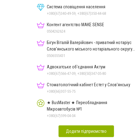
Система сповіщення населення
+380(67)340-49-59, +380(67)350-44-68
Контент агентство MAKE SENSE
0504262624
Бігун Віталій Валерійович - приватний нотаріус
Слов'янського міського нотаріального округу
Дон.обл.
0506555431
Адвокатське об'єднання Актум
+380(67)566-47-09, +380(50)347-05-80
Стоматологічний кабінет Естет у Слов'янську
+380(66)307-55-75
★ BusMaster ★ Переобладнання
Мікроавтобусів №1
+380(67)599-04-04
Додати підприємство