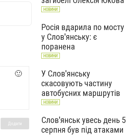
загибелі Олексія Юкова
НОВИНИ
Росія вдарила по мосту
у Слов'янську: є
поранена
НОВИНИ
У Слов'янську
🙂
скасовують частину
автобусних маршрутів
НОВИНИ
Слов'янськ увесь день 5
Додати
серпня був під атаками