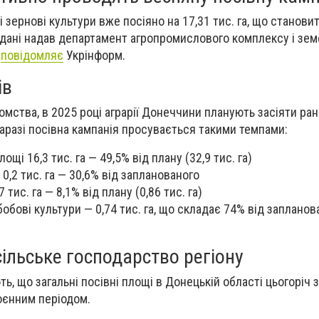
і зернові культури вже посіяно на 17,31 тис. га, що становит
і дані надав департамент агропромислового комплексу і зе
,
повідомляє
Укрінформ.
ів
омства, в 2025 році аграрії Донеччини планують засіяти ра
Наразі посівна кампанія просувається такими темпами:
ощі 16,3 тис. га — 49,5% від плану (32,9 тис. га)
0,2 тис. га — 30,6% від запланованого
 тис. га — 8,1% від плану (0,86 тис. га)
бобові культури — 0,74 тис. га, що складає 74% від запланова
сільське господарство регіону
ь, що загальні посівні площі в Донецькій області цьогоріч
воєнним періодом.