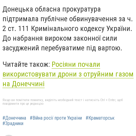
Донецька обласна прокуратура
підтримала публічне обвинувачення за ч.
2 ст. 111 Кримінального кодексу України.
До набрання вироком законної сили
засуджений перебуватиме під вартою.
Читайте також:
Росіяни почали
використовувати дрони з отруйним газом
на Донеччині
Якщо ви помітили помилку, виділіть необхідний текст і натисніть Ctrl + Enter, щоб
повідомити про це редакцію
#Донеччина
#Війна росії проти України
#Краматорськ
#Зрадники