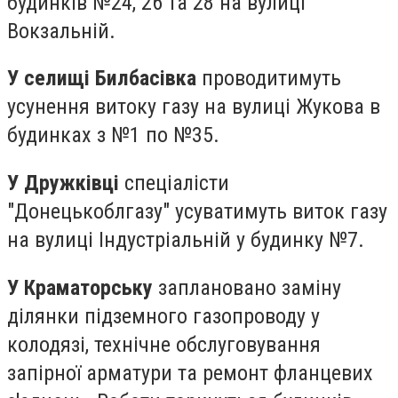
будинків №24, 26 та 28 на вулиці
Вокзальній.
У селищі Билбасівка
проводитимуть
усунення витоку газу на вулиці Жукова в
будинках з №1 по №35.
У Дружківці
спеціалісти
"Донецькоблгазу" усуватимуть виток газу
на вулиці Індустріальній у будинку №7.
У Краматорську
заплановано заміну
ділянки підземного газопроводу у
колодязі, технічне обслуговування
запірної арматури та ремонт фланцевих