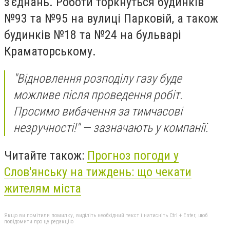
з'єднань. Роботи торкнуться будинків
№93 та №95 на вулиці Парковій, а також
будинків №18 та №24 на бульварі
Краматорському.
"Відновлення розподілу газу буде
можливе після проведення робіт.
Просимо вибачення за тимчасові
незручності!" — зазначають у компанії.
Читайте також:
Прогноз погоди у
Слов'янську на тиждень: що чекати
жителям міста
Якщо ви помітили помилку, виділіть необхідний текст і натисніть Ctrl + Enter, щоб
повідомити про це редакцію