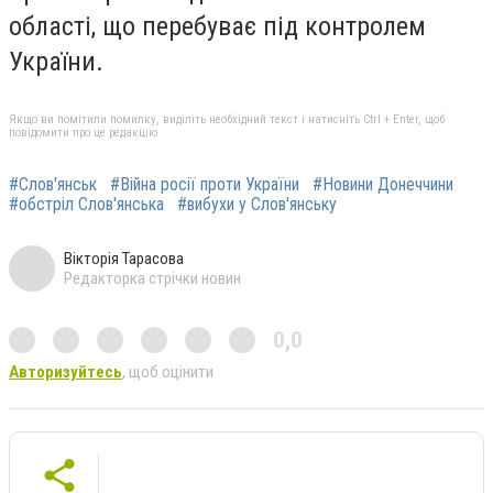
області, що перебуває під контролем
України.
Якщо ви помітили помилку, виділіть необхідний текст і натисніть Ctrl + Enter, щоб
повідомити про це редакцію
#Слов'янськ
#Війна росії проти України
#Новини Донеччини
#обстріл Слов'янська
#вибухи у Слов'янську
Вікторія Тарасова
Редакторка стрічки новин
0,0
Авторизуйтесь
, щоб оцінити