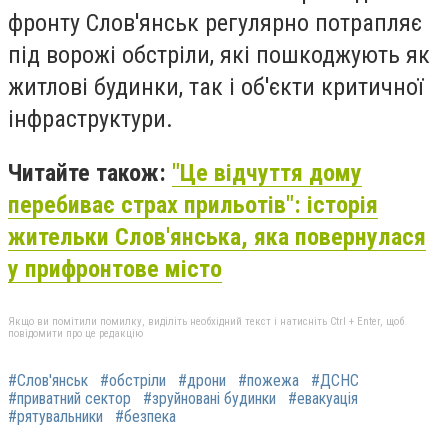
фронту Слов'янськ регулярно потрапляє
під ворожі обстріли, які пошкоджують як
житлові будинки, так і об'єкти критичної
інфраструктури.
Читайте також:
"Це відчуття дому
перебиває страх прильотів": історія
жительки Слов'янська, яка повернулася
у прифронтове місто
Якщо ви помітили помилку, виділіть необхідний текст і натисніть Ctrl + Enter, щоб
повідомити про це редакцію
#Слов'янськ
#обстріли
#дрони
#пожежа
#ДСНС
#приватний сектор
#зруйновані будинки
#евакуація
#рятувальники
#безпека