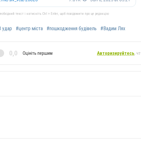
бхідний текст і натисніть Ctrl + Enter, щоб повідомити про це редакцію
 удар
#центр міста
#пошкодження будівель
#Вадим Лях
0,0
Оцініть першим
Авторизируйтесь
, ч