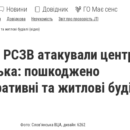
Новини
Довідник
ГО Має сенс
я
Довідкова
Нерухомість
Звіт про прозорість JTI
та житлові будівлі (відео)
і РСЗВ атакували цент
ька: пошкоджено
ативні та житлові буд
Фото: Слов'янська ВЦА, дизайн: 6262