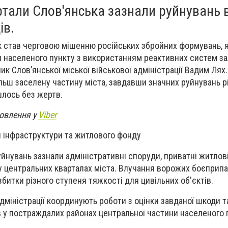
тали Слов'янська зазнали руйнувань 
ів.
ьк став черговою мішенню російських збройних формувань, я
и населеного пункту з використанням реактивних систем з
ик Словʼянської міської військової адміністрації Вадим Лях
льш заселену частину міста, завдавши значних руйнувань 
шлось без жертв.
новлення у
Viber
інфраструктури та житлового фонду
уйнувань зазнали адміністративні споруди, приватні житлов
 у центральних кварталах міста. Влучання ворожих боєприпа
битки різного ступеня тяжкості для цивільних об'єктів.
дміністрації координують роботи з оцінки завданої шкоди 
 у постраждалих районах центральної частини населеного 