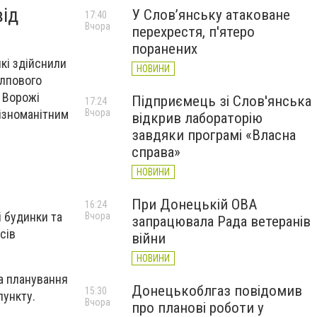
від
У Слов’янську атаковане
17:40
Вчора
перехрестя, п'ятеро
поранених
кі здійснили
НОВИНИ
алпового
. Ворожі
Підприємець зі Слов'янська
17:24
різноманітним
Вчора
відкрив лабораторію
завдяки програмі «Власна
справа»
НОВИНИ
При Донецькій ОВА
16:24
і будинки та
Вчора
запрацювала Рада ветеранів
сів
війни
НОВИНИ
та планування
Донецькоблгаз повідомив
15:30
пункту.
Вчора
про планові роботи у