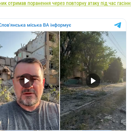
ик отримав поранення через повторну атаку під час гасінн