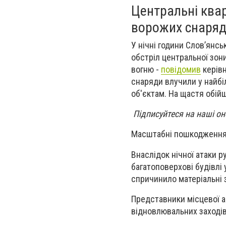
Центральні квар
ворожих снаряд
У нічні години Словʼянс
обстріл центральної зон
вогню -
повідомив
керівн
снаряди влучили у найбі
об'єктам. На щастя обій
Підписуйтеся на наші о
Масштабні пошкодження 
Внаслідок нічної атаки р
багатоповерхові будівлі
спричинило матеріальні з
Представники місцевої а
відновлювальних заходів