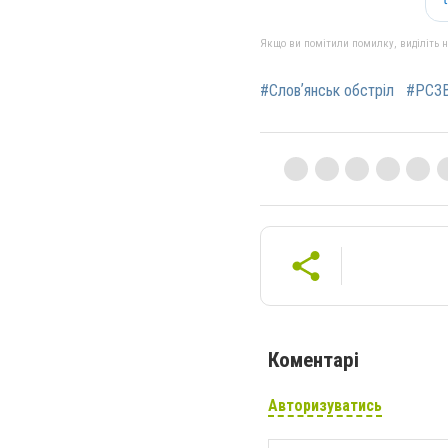
Якщо ви помітили помилку, виділіть нео
#Словʼянськ обстріл
#РСЗВ
Коментарі
Авторизуватись