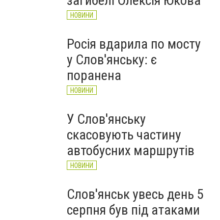
загибелі Олексія Юкова
НОВИНИ
Росія вдарила по мосту
у Слов'янську: є
поранена
НОВИНИ
У Слов'янську
скасовують частину
автобусних маршрутів
НОВИНИ
Слов'янськ увесь день 5
серпня був під атаками