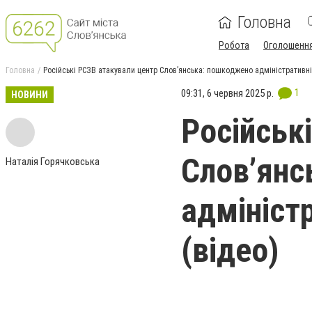
Головна
Робота
Оголошенн
Головна
Російські РСЗВ атакували центр Словʼянська: пошкоджено адміністративні 
1
09:31, 6 червня 2025 р.
НОВИНИ
Російськ
Словʼянс
Наталія Горячковська
адміністр
(відео)