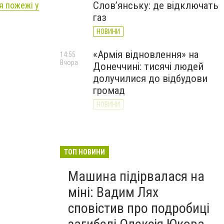
Слов’янську: де відключать
я пожежі у
газ
НОВИНИ
«Армія відновлення» на
14:55
Вчора
Донеччині: тисячі людей
долучилися до відбудови
громад
НОВИНИ
Як службові собаки 18-ї
13:34
Вчора
Слов'янської бригади
працюють на Донеччині
ТОП НОВИНИ
(ВІДЕО)
Машина підірвалася на
НОВИНИ
міні: Вадим Лях
сповістив про подробиці