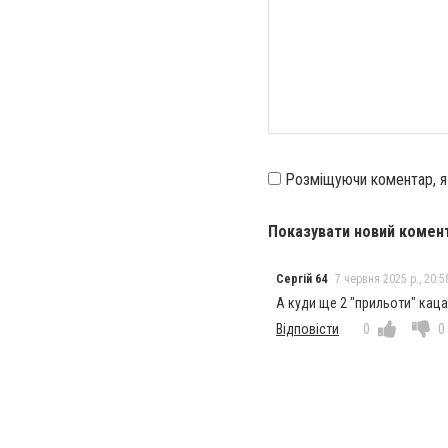
Розміщуючи коментар, 
Показувати новий комен
Сергій 64
7 червня 2025 р., 20:5
А куди ще 2 "прильоти" кац
Відповісти
0
0