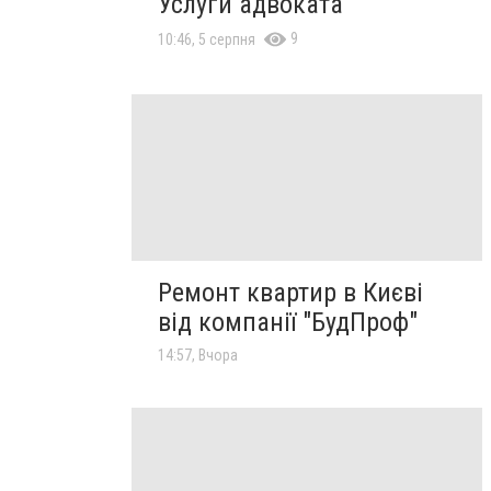
Услуги адвоката
9
10:46, 5 серпня
Ремонт квартир в Києві
від компанії "БудПроф"
14:57, Вчора