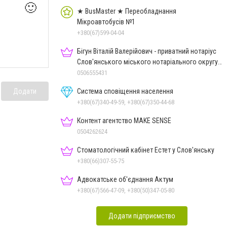
🙂
★ BusMaster ★ Переобладнання
Мікроавтобусів №1
+380(67)599-04-04
Бігун Віталій Валерійович - приватний нотаріус
Слов'янського міського нотаріального округу
Дон.обл.
0506555431
Система сповіщення населення
Додати
+380(67)340-49-59, +380(67)350-44-68
Контент агентство MAKE SENSE
0504262624
Стоматологічний кабінет Естет у Слов'янську
+380(66)307-55-75
Адвокатське об'єднання Актум
+380(67)566-47-09, +380(50)347-05-80
Додати підприємство