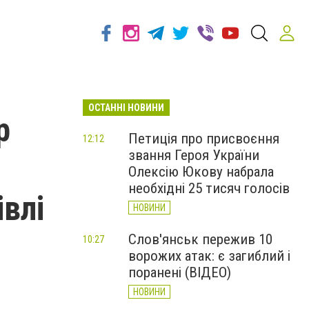
ОСТАННІ НОВИНИ
р
Петиція про присвоєння
12:12
звання Героя України
Олексію Юкову набрала
необхідні 25 тисяч голосів
івлі
НОВИНИ
Слов'янськ пережив 10
10:27
ворожих атак: є загиблий і
поранені (ВІДЕО)
НОВИНИ