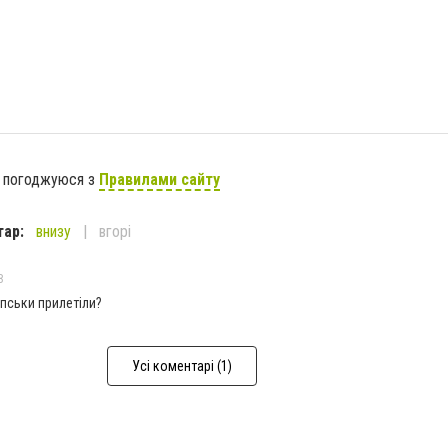
я погоджуюся з
Правилами сайту
тар:
внизу
вгорі
8
апськи прилетіли?
Усі коментарі (1)