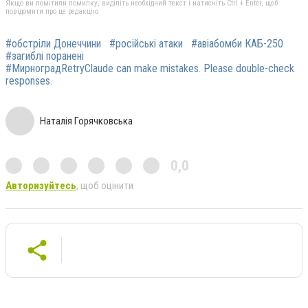
Якщо ви помітили помилку, виділіть необхідний текст і натисніть Ctrl + Enter, щоб
повідомити про це редакцію
#обстріли Донеччини
#російські атаки
#авіабомби КАБ-250
#загиблі поранені
#МирноградRetryClaude can make mistakes. Please double-check
responses.
Наталія Горячковська
0,0
Авторизуйтесь
, щоб оцінити