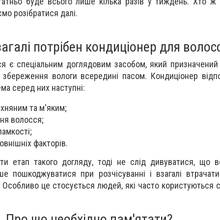
атньо буде всього лише кілька разів у тиждень. Хто ж у
уємо розібратися далі.
агалі потрібен кондиціонер для волос
я є спеціальним доглядовим засобом, який призначений
 збереження вологи всередині пасом. Кондиціонер відп
ма серед них наступні:
хняним та м'яким;
ня волосся;
ламкості;
овнішніх факторів.
ти етап такого догляду, тоді не слід дивуватися, що 
ше пошкоджуватися при розчісуванні і взагалі втрачат
. Особливо це стосується людей, які часто користуються 
Про що необхідно пам'ятати?