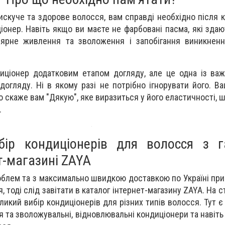
искуче та здорове волосся, вам справді необхідно після 
онер. Навіть якщо ви маєте не фарбовані пасма, які здаю
лярне живлення та зволоження і запобігання виникнен
иціонер додатковим етапом догляду, але це одна із ва
огляду. Ні в якому разі не потрібно ігнорувати його. В
 скаже вам "Дякую", яке виразиться у його еластичності, 
.
бір кондиціонерів для волосся з г
ет-магазині ZAYA
роблем та з максимально швидкою доставкою по Україні пр
 тоді слід завітати в каталог інтернет-магазину ZAYA. На с
ликий вибір кондиціонерів для різних типів волосся. Тут 
 та зволожувальні, відновлювальні кондиціонери та навіть