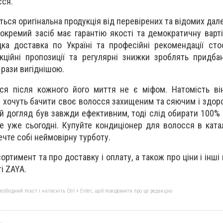
сся.
ється оригінальна продукція від перевірених та відомих да
окремий засіб має гарантію якості та демократичну варті
ка доставка по Україні та професійні рекомендації ст
кційні пропозиції та регулярні знижки зроблять придб
 рази вигіднішою.
ся після кожного його миття не є міфом. Натомість ві
і хочуть бачити своє волосся захищеним та сяючим і здор
 догляд був завжди ефективним, тоді слід обирати 100% я
е уже сьогодні. Купуйте кондиціонер для волосся в катал
ечте собі неймовірну турботу.
ортимент та про доставку і оплату, а також про ціни і інші 
і ZAYA.
бхідний текст і натисніть Ctrl + Enter, щоб повідомити про це редакцію