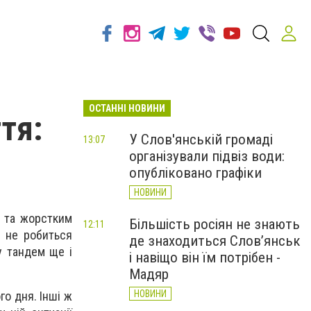
ОСТАННІ НОВИНИ
тя:
У Слов'янській громаді
13:07
організували підвіз води:
опубліковано графіки
НОВИНИ
м та жорстким
Більшість росіян не знають
12:11
н не робиться
де знаходиться Слов’янськ
у тандем ще і
і навіщо він їм потрібен -
Мадяр
НОВИНИ
о дня. Інші ж