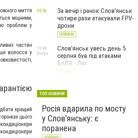
кожного миття
За вечір і ранок Слов'янськ
09:36
ться міцними,
чотири рази атакували FPV-
ню проблем у
дрони
НОВИНИ
жливих частин
Слов'янськ увесь день 5
19:49
аше волосся у
Вчора
серпня був під атаками
шовковистості,
БпЛА - Лях
НОВИНИ
У Слов’янську ударний
арантією
19:17
Вчора
БПЛа влучив у
ТОП НОВИНИ
триповерховий будинок у
Росія вдарила по мосту
центрі міста (ФОТО)
идбати кращий
у Слов'янську: є
торінках цього
НОВИНИ
є кондиціонери
поранена
 кондиціонери
НОВИНИ