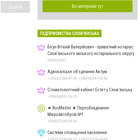
Всі матеріали тут
Додати
ПІДПРИЄМСТВА СЛОВ'ЯНСЬКА
Бігун Віталій Валерійович - приватний нотаріус
Слов'янського міського нотаріального округу
Дон.обл.
0506555431
Адвокатське об'єднання Актум
+380(67)566-47-09, +380(50)347-05-80
Стоматологічний кабінет Естет у Слов'янську
+380(66)307-55-75
★ BusMaster ★ Переобладнання
Мікроавтобусів №1
+380(67)599-04-04
Система сповіщення населення
+380(67)340-49-59, +380(67)350-44-68