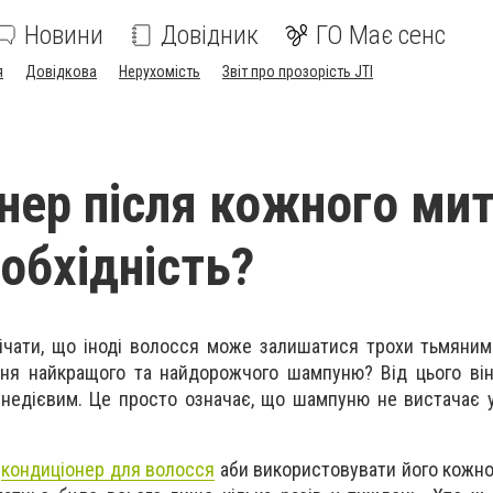
Новини
Довідник
ГО Має сенс
я
Довідкова
Нерухомість
Звіт про прозорість JTI
нер після кожного мит
еобхідність?
ічати, що іноді волосся може залишатися трохи тьмяни
ння найкращого та найдорожчого шампуню? Від цього ві
недієвим. Це просто означає, що шампуню не вистачає 
и
кондиціонер для волосся
аби використовувати його кожног