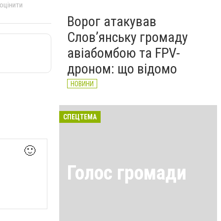
 оцінити
Ворог атакував
Слов’янську громаду
авіабомбою та FPV-
дроном: що відомо
НОВИНИ
СПЕЦТЕМА
🙂
Голос громади