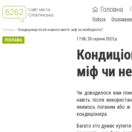
Головна
Робота
Оголошенн
Головна
Кондиціонер після кожного миття: міф чи необхідність?
17:08, 20 серпня 2025 р.
РЕКЛАМА
Кондиціо
міф чи н
Чи доводилося вам пом
навіть після використа
якимось поганим або ж 
кондиціонера.
Багато хто думає купит