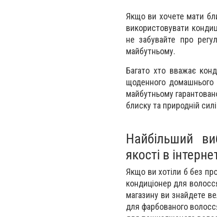
Якщо ви хочете мати бл
використовувати кондиці
не забувайте про регу
майбутньому.
Багато хто вважає конд
щоденного домашнього д
майбутньому гарантовано
блиску та природній силі
Найбільший ви
якості в інтерн
Якщо ви хотіли б без п
кондиціонер для волосся,
магазину ви знайдете ве
для фарбованого волосся