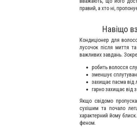
вважають, що його дост
правий, а хто ні, пропон
Навіщо вз
Кондиціонер для волосс
лусочок після миття та
важливих завдань. Зокре
робить волосся слу
зменшує сплутуван
захищає пасма від 
гарно захищає від з
Якщо свідомо пропуска
сухішим та почало лег
характерний йому блиск
феном.