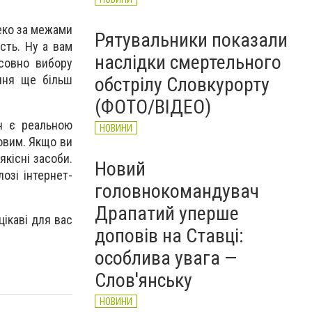
леко за межами
Рятувальники показали
сть. Ну а вам
наслідки смертельного
осовно вибору
ання ще більш
обстрілу Словкурорту
(ФОТО/ВІДЕО)
н є реальною
НОВИНИ
овим. Якщо ви
кісні засоби.
Новий
озі інтернет-
головнокомандувач
Драпатий уперше
цікаві для вас
доповів на Ставці:
особлива увага —
Слов'янську
НОВИНИ