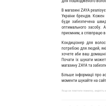
для пошкодженого воло
В магазині ZAYA реалізу
України брендів. Кожен 
буде забезпечена швид
оптимального засобу. А
приємним, а співпрацю в
Кондиціонер для волос
потребою для людей, як
хочете аби ваш домашній
Почати їх шукати может
магазину ZAYA та забезп
Більше інформації про ас
моменти шукайте на сайт
Якщо ви помітили помилку, виділіть нео