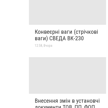
Конвеєрні ваги (стрічкові
ваги) СВЕДА ВК-230
12:58, Вчора
Внесення змін в установчі
документи ТОВ, ПП, ФОП