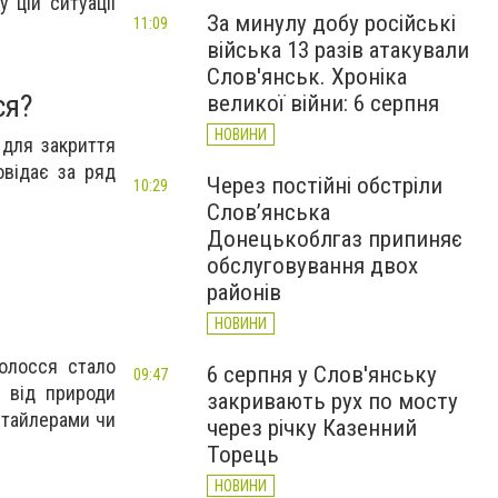
 цій ситуації
За минулу добу російські
11:09
війська 13 разів атакували
Слов'янськ. Хроніка
ся?
великої війни: 6 серпня
НОВИНИ
 для закриття
овідає за ряд
Через постійні обстріли
10:29
Слов’янська
Донецькоблгаз припиняє
обслуговування двох
районів
НОВИНИ
волосся стало
6 серпня у Слов'янську
09:47
и від природи
закривають рух по мосту
стайлерами чи
через річку Казенний
Торець
НОВИНИ