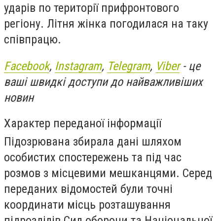
ударів по території прифронтового
регіону. Літня жінка погодилася на таку
співпрацю.
Facebook
,
Instagram
,
Telegram
,
Viber
- це
ваші швидкі доступи до найважливіших
новин
Характер переданої інформації
Підозрювана збирала дані шляхом
особистих спостережень та під час
розмов з місцевими мешканцями. Серед
переданих відомостей були точні
координати місць розташування
підрозділів Сил оборони та Національної