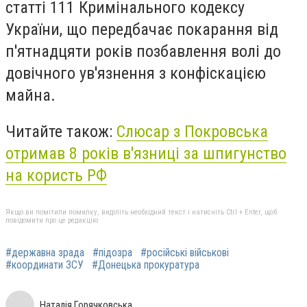
статті 111 Кримінального кодексу
України, що передбачає покарання від
п'ятнадцяти років позбавлення волі до
довічного ув'язнення з конфіскацією
майна.
Читайте також:
Слюсар з Покровська
отримав 8 років в'язниці за шпигунство
на користь РФ
Якщо ви помітили помилку, виділіть необхідний текст і натисніть Ctrl + Enter, щоб
повідомити про це редакцію
#державна зрада
#підозра
#російські військові
#координати ЗСУ
#Донецька прокуратура
Наталія Горячковська