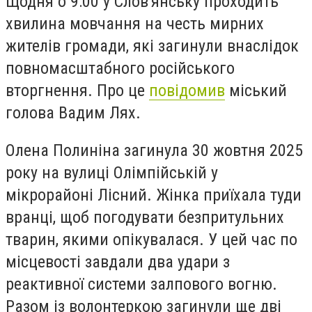
Щодня о 9:00 у Слов'янську проходить
хвилина мовчання на честь мирних
жителів громади, які загинули внаслідок
повномасштабного російського
вторгнення. Про це
повідомив
міський
голова Вадим Лях.
Олена Полиніна загинула 30 жовтня 2025
року на вулиці Олімпійській у
мікрорайоні Лісний. Жінка приїхала туди
вранці, щоб погодувати безпритульних
тварин, якими опікувалася. У цей час по
місцевості завдали два удари з
реактивної системи залпового вогню.
Разом із волонтеркою загинули ще дві