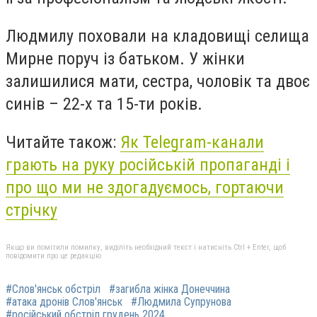
Людмилу поховали на кладовищі селища
Мирне поруч із батьком. У жінки
залишилися мати, сестра, чоловік та двоє
синів – 22-х та 15-ти років.
Читайте також:
Як Telegram-канали
грають на руку російській пропаганді і
про що ми не здогадуємось, гортаючи
стрічку
Якщо ви помітили помилку, виділіть необхідний текст і натисніть Ctrl + Enter, щоб
повідомити про це редакцію
#Слов'янськ обстріл
#загибла жінка Донеччина
#атака дронів Слов'янськ
#Людмила Супрунова
#російський обстріл грудень 2024