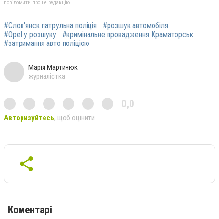
повідомити про це редакцію
#Слов'янск патрульна поліція
#розшук автомобіля
#Opel у розшуку
#кримінальне провадження Краматорськ
#затримання авто поліцією
Марія Мартинюк
журналістка
0,0
Авторизуйтесь
, щоб оцінити
Коментарі