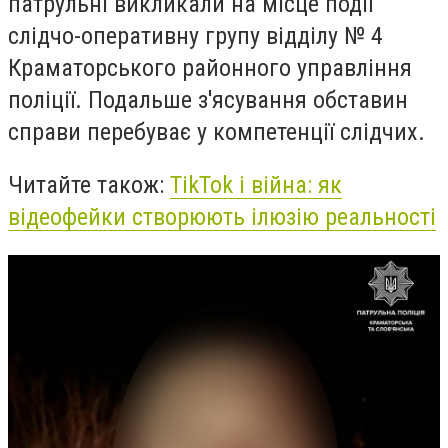
патрульні викликали на місце події
слідчо-оперативну групу відділу № 4
Краматорського районного управління
поліції. Подальше з'ясування обставин
справи перебуває у компетенції слідчих.
Читайте також:
TikTok і війна: як
відеофейки створюють ілюзію реальності