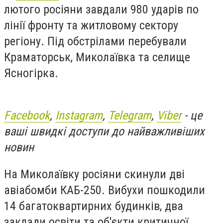
лютого росіяни завдали 980 ударів по
лінії фронту та житловому сектору
регіону. Під обстрілами перебували
Краматорськ, Миколаївка та селище
Ясногірка.
Facebook
,
Instagram
,
Telegram
,
Viber
- це
ваші швидкі доступи до найважливіших
новин
На Миколаївку росіяни скинули дві
авіабомби КАБ-250. Вибухи пошкодили
14 багатоквартирних будинків, два
заклади освіти та об'єкти критичної