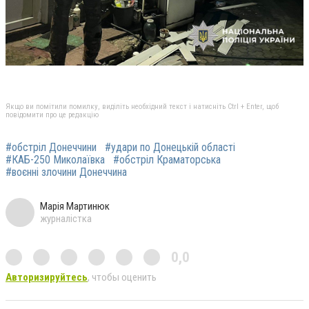
Якщо ви помітили помилку, виділіть необхідний текст і натисніть Ctrl + Enter, щоб
повідомити про це редакцію
#обстріл Донеччини
#удари по Донецькій області
#КАБ-250 Миколаївка
#обстріл Краматорська
#воєнні злочини Донеччина
Марія Мартинюк
журналістка
0,0
Авторизируйтесь
, чтобы оценить