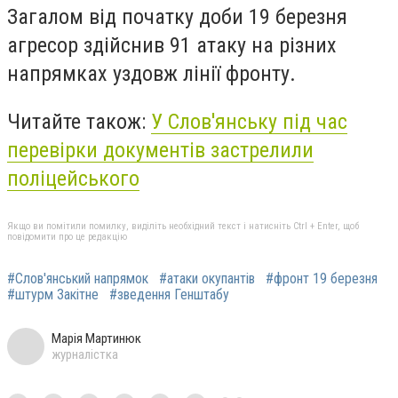
Загалом від початку доби 19 березня
агресор здійснив 91 атаку на різних
напрямках уздовж лінії фронту.
Читайте також:
У Слов'янську під час
перевірки документів застрелили
поліцейського
Якщо ви помітили помилку, виділіть необхідний текст і натисніть Ctrl + Enter, щоб
повідомити про це редакцію
#Слов'янський напрямок
#атаки окупантів
#фронт 19 березня
#штурм Закітне
#зведення Генштабу
Марія Мартинюк
журналістка