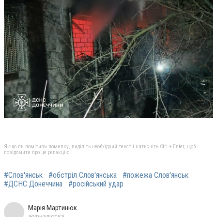
Якщо ви помітили помилку, виділіть необхідний текст і натисніть Ctrl + Enter, щоб
повідомити про це редакцію
#Слов'янськ
#обстріл Слов'янська
#пожежа Слов'янськ
#ДСНС Донеччина
#російський удар
Марія Мартинюк
журналістка