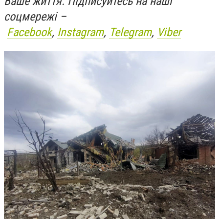
Ваше життя. Підписуйтесь на наші
соцмережі –
Facebook
,
Instagram
,
Telegram
,
Viber