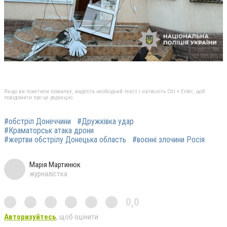
Якщо ви помітили помилку, виділіть необхідний текст і натисніть Ctrl + Enter, щоб
повідомити про це редакцію
#обстріл Донеччини
#Дружківка удар
#Краматорськ атака дрони
#жертви обстрілу Донецька область
#воєнні злочини Росія
Марія Мартинюк
журналістка
0,0
Авторизуйтесь
, щоб оцінити