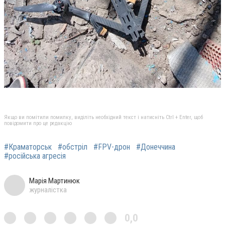
Якщо ви помітили помилку, виділіть необхідний текст і натисніть Ctrl + Enter, щоб
повідомити про це редакцію
#Краматорськ
#обстріл
#FPV-дрон
#Донеччина
#російська агресія
Марія Мартинюк
журналістка
0,0