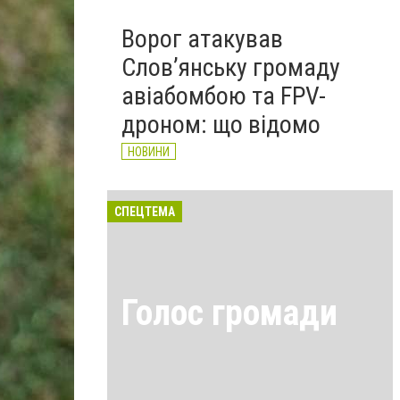
Ворог атакував
Слов’янську громаду
авіабомбою та FPV-
дроном: що відомо
НОВИНИ
СПЕЦТЕМА
Голос громади