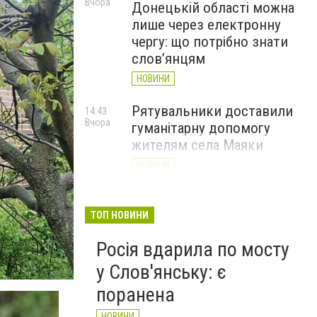
Вчора
Донецькій області можна
лише через електронну
чергу: що потрібно знати
слов’янцям
НОВИНИ
Рятувальники доставили
14:43
Вчора
гуманітарну допомогу
жителям села Маяки
НОВИНИ
«Я і Донеччина»: стартувала
13:52
Вчора
онлайн-акція до Дня молоді
ТОП НОВИНИ
НОВИНИ
Росія вдарила по мосту
у Слов'янську: є
поранена
НОВИНИ