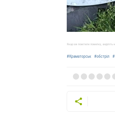
Якщо ви помітили помилку, виділіть нео
#Краматорськ
#обстріл
#