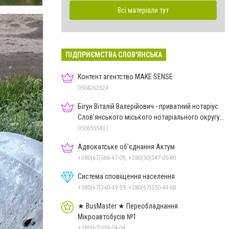
Всі матеріали тут
ПІДПРИЄМСТВА СЛОВ'ЯНСЬКА
Контент агентство MAKE SENSE
0504262624
Бігун Віталій Валерійович - приватний нотаріус
Слов'янського міського нотаріального округу
Дон.обл.
0506555431
Адвокатське об'єднання Актум
+380(67)566-47-09, +380(50)347-05-80
Система сповіщення населення
+380(67)340-49-59, +380(67)350-44-68
★ BusMaster ★ Переобладнання
Мікроавтобусів №1
+380(67)599-04-04