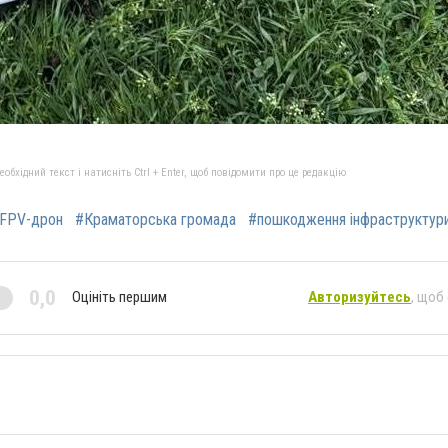
бхідний текст і натисніть Ctrl + Enter, щоб повідомити про це редакцію
FPV-дрон
#Краматорська громада
#пошкодження інфраструктур
0,0
Оцініть першим
Авторизуйтесь
, щоб