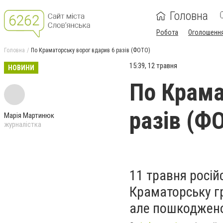
Головна
Робота
Оголошенн
Головна
По Краматорську ворог вдарив 6 разів (ФОТО)
15:39, 12 травня
НОВИНИ
По Крама
разів (Ф
Марія Мартинюк
журналістка
11 травня росій
Краматорську г
але пошкоджено 