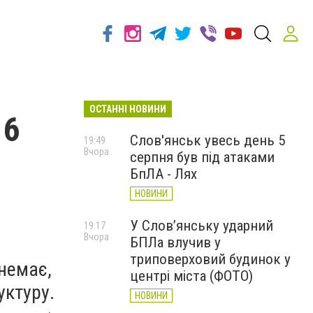
ОСТАННІ НОВИНИ
 6
Слов'янськ увесь день 5
19:49
Вчора
серпня був під атаками
БпЛА - Лях
НОВИНИ
У Слов’янську ударний
19:17
Вчора
БПЛа влучив у
триповерховий будинок у
немає,
центрі міста (ФОТО)
уктуру.
НОВИНИ