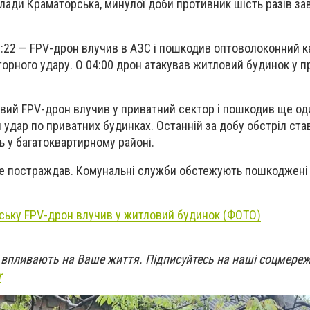
лади Краматорська, минулої доби противник шість разів за
:22 — FPV-дрон влучив в АЗС і пошкодив оптоволоконний ка
торного удару. О 04:00 дрон атакував житловий будинок у 
говий FPV-дрон влучив у приватний сектор і пошкодив ще о
 удар по приватних будинках. Останній за добу обстріл став
ь у багатоквартирному районі.
 не постраждав. Комунальні служби обстежують пошкоджені к
ську FPV-дрон влучив у житловий будинок (ФОТО)
кі впливають на Ваше життя. Підписуйтесь на наші соцмереж
r