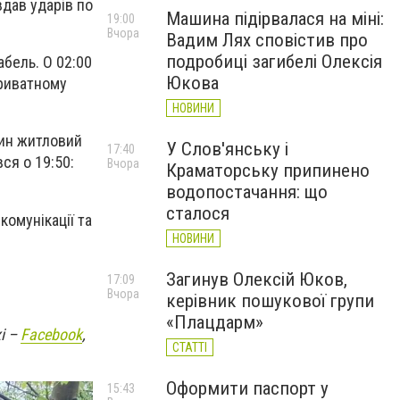
вдав ударів по
Машина підірвалася на міні:
19:00
Вчора
Вадим Лях сповістив про
подробиці загибелі Олексія
бель. О 02:00
Юкова
приватному
НОВИНИ
дин житловий
У Слов'янську і
17:40
ся о 19:50:
Вчора
Краматорську припинено
водопостачання: що
сталося
омунікації та
НОВИНИ
Загинув Олексій Юков,
17:09
Вчора
керівник пошукової групи
«Плацдарм»
і –
Facebook
,
СТАТТІ
Оформити паспорт у
15:43