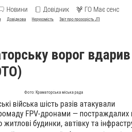
Новини
Довідник
ГО Має сенс
я
Довідкова
Нерухомість
Звіт про прозорість JTI
торську ворог вдарив
ОТО)
Фото: Краматорська міська рада
ські війська шість разів атакували
ромаду FPV-дронами — постраждалих 
житлові будинки, автівку та інфрастр