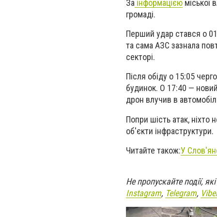
За
інформацією
міської в
громаді.
Перший удар стався о 01
та сама АЗС зазнала пов
секторі.
Після обіду о 15:05 чер
будинок. О 17:40 — новий
дрон влучив в автомобіл
Попри шість атак, ніхто
об'єкти інфраструктури.
Читайте також:
У Слов'ян
Не пропускайте події, я
Instagram
,
Telegram
,
Vibe