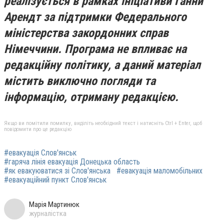
реалізується в рамках ініціативи Ганни
Арендт за підтримки Федерального
міністерства закордонних справ
Німеччини. Програма не впливає на
редакційну політику, а даний матеріал
містить виключно погляди та
інформацію, отриману редакцією.
Якщо ви помітили помилку, виділіть необхідний текст і натисніть Ctrl + Enter, щоб
повідомити про це редакцію
#евакуація Слов'янськ
#гаряча лінія евакуація Донецька область
#як евакуюватися зі Слов'янська
#евакуація маломобільних
#евакуаційний пункт Слов'янськ
Марія Мартинюк
журналістка