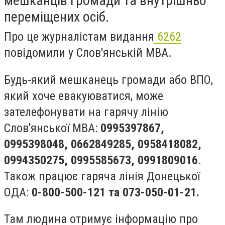
мешканців громади та внутрішньо
переміщених осіб.
Про це журналістам видання
6262
повідомили у Слов'янській МВА.
Будь-який мешканець громади або ВПО,
який хоче евакуюватися, може
зателефонувати на гарячу лінію
Слов'янської МВА:
0995397867,
0995398048, 0662849285, 0958418082,
0994350275, 0995585673, 0991809016
.
Також працює гаряча лінія Донецької
ОДА:
0-800-500-121 та 073-050-01-21.
Там людина отримує інформацію про