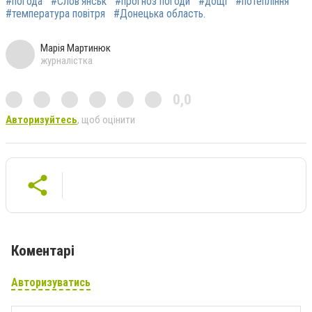
#погода
#Слов’янськ
#прогноз погоди
#дощі
#потепління
#температура повітря
#Донецька область.
Марія Мартинюк
журналістка
0,0
Авторизуйтесь
, щоб оцінити
Коментарі
Авторизуватись