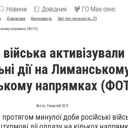
Новини
Довідник
ГО Має сенс
я
Довідкова
Нерухомість
Звіт про прозорість JTI
янському напрямках (ФОТО)
 війська активізували
ьні дії на Лиманськом
ькому напрямках (ФО
Фото: Генштаб ЗСУ
и протягом минулої доби російські війс
урмові дії одразу на кількох напрямк