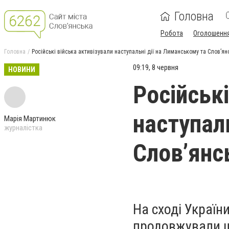
Головна
Робота
Оголошенн
Головна
Російські війська активізували наступальні дії на Лиманському та Слов’
09:19, 8 червня
НОВИНИ
Російські
наступал
Марія Мартинюк
журналістка
Слов’янс
На сході Україн
продовжували шт