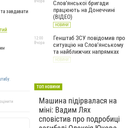
Вчора
Слов'янської бригади
працюють на Донеччині
 та завдавати
(ВІДЕО)
НОВИНИ
итий
Генштаб ЗСУ повідомив про
12:00
Вчора
ситуацію на Слов’янському
ин
та найближчих напрямках
НОВИНИ
Слов’янськ обстріляли 13
11:18
Вчора
разів за добу. Хроніка
табу.
великої війни: 7 серпня
ТОП НОВИНИ
НОВИНИ
Машина підірвалася на
 оцінити
міні: Вадим Лях
сповістив про подробиці