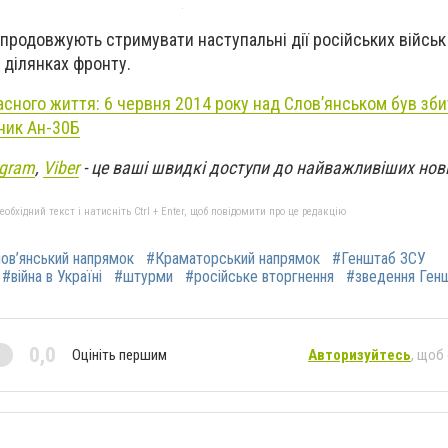
 продовжують стримувати наступальні дії російських військ
 ділянках фронту.
асного життя: 6 червня 2014 року над Слов’янськом був зб
дник Ан-30Б
egram
,
Viber
- це ваші швидкі доступи до найважливіших нов
бхідний текст і натисніть Ctrl + Enter, щоб повідомити про це редакцію
ов’янський напрямок
#Краматорський напрямок
#Генштаб ЗСУ
#війна в Україні
#штурми
#російське вторгнення
#зведення Генш
0,0
Оцініть першим
Авторизуйтесь
, щоб