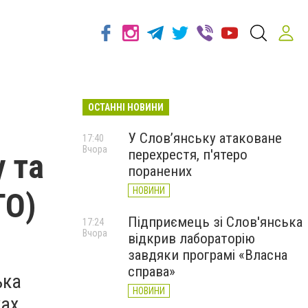
ОСТАННІ НОВИНИ
У Слов’янську атаковане
17:40
Вчора
перехрестя, п'ятеро
у та
поранених
НОВИНИ
ТО)
Підприємець зі Слов'янська
17:24
Вчора
відкрив лабораторію
завдяки програмі «Власна
справа»
ька
НОВИНИ
ах.