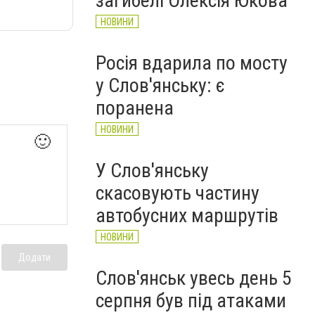
загибелі Олексія Юкова
НОВИНИ
Росія вдарила по мосту
у Слов'янську: є
поранена
НОВИНИ
🙂
У Слов'янську
скасовують частину
автобусних маршрутів
НОВИНИ
Додати
Слов'янськ увесь день 5
серпня був під атаками