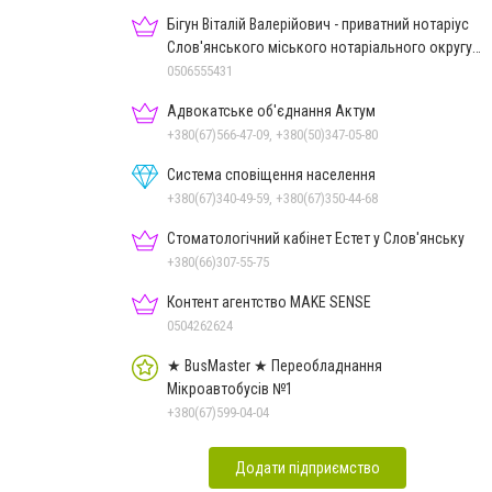
Бігун Віталій Валерійович - приватний нотаріус
Слов'янського міського нотаріального округу
Дон.обл.
0506555431
Адвокатське об'єднання Актум
+380(67)566-47-09, +380(50)347-05-80
Система сповіщення населення
+380(67)340-49-59, +380(67)350-44-68
Стоматологічний кабінет Естет у Слов'янську
+380(66)307-55-75
Контент агентство MAKE SENSE
0504262624
★ BusMaster ★ Переобладнання
Мікроавтобусів №1
+380(67)599-04-04
Додати підприємство