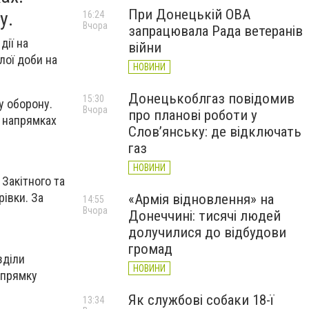
При Донецькій ОВА
у.
16:24
Вчора
запрацювала Рада ветеранів
дії на
війни
лої доби на
НОВИНИ
Донецькоблгаз повідомив
15:30
у оборону.
Вчора
про планові роботи у
у напрямках
Слов’янську: де відключать
газ
НОВИНИ
Закітного та
рівки. За
«Армія відновлення» на
14:55
Вчора
Донеччині: тисячі людей
долучилися до відбудови
громад
зділи
НОВИНИ
апрямку
Як службові собаки 18-ї
13:34