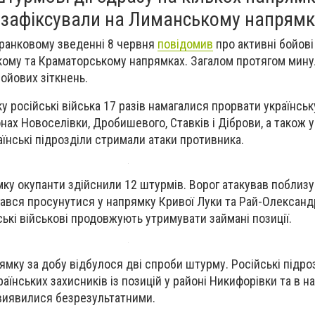
 зафіксували на Лиманському напрямк
 ранковому зведенні 8 червня
повідомив
про активні бойові 
ому та Краматорському напрямках. Загалом протягом мину
ойових зіткнень.
 російські війська 17 разів намагалися прорвати українськ
онах Новоселівки, Дробишевого, Ставків і Діброви, а також 
аїнські підрозділи стримали атаки противника.
ку окупанти здійснили 12 штурмів. Ворог атакував поблизу 
агався просунутися у напрямку Кривої Луки та Рай-Олександ
ькі військові продовжують утримувати займані позиції.
мку за добу відбулося дві спроби штурму. Російські підро
аїнських захисників із позицій у районі Никифорівки та в н
 виявилися безрезультатними.