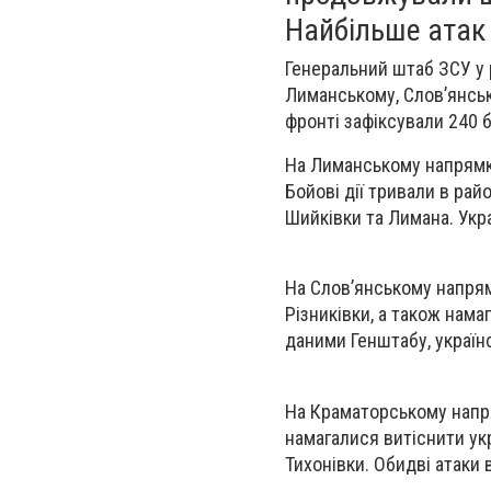
Найбільше атак
Генеральний штаб ЗСУ у
Лиманському, Слов’янськ
фронті зафіксували 240 б
На Лиманському напрямку
Бойові дії тривали в рай
Шийківки та Лимана. Укр
На Слов’янському напрям
Різниківки, а також нам
даними Генштабу, українс
На Краматорському напря
намагалися витіснити укр
Тихонівки. Обидві атаки