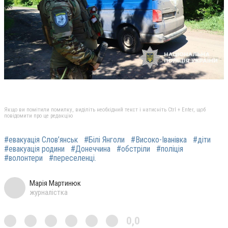
Якщо ви помітили помилку, виділіть необхідний текст і натисніть Ctrl + Enter, щоб
повідомити про це редакцію
#евакуація Слов’янськ
#Білі Янголи
#Високо-Іванівка
#діти
#евакуація родини
#Донеччина
#обстріли
#поліція
#волонтери
#переселенці.
Марія Мартинюк
журналістка
0,0