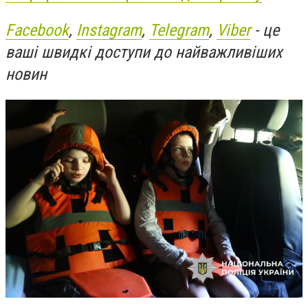
Facebook
,
Instagram
,
Telegram
,
Viber
- це
ваші швидкі доступи до найважливіших
новин