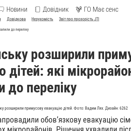
Новини
Довідник
ГО Має сенс
я
Довідкова
Нерухомість
Звіт про прозорість JTI
рапили до переліку
нську розширили прим
ю дітей: які мікрорайо
и до переліку
ку розширили примусову евакуацію дітей. Фото: Вадим Лях. Дизайн: 6262
апровадили обов’язкову евакуацію сім
ох мікрорайонів. Рішення ухвалили піс