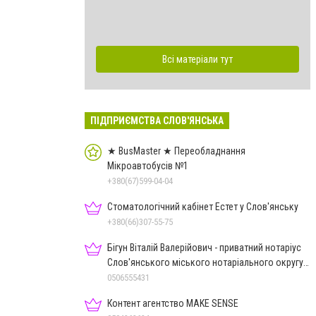
Всі матеріали тут
ПІДПРИЄМСТВА СЛОВ'ЯНСЬКА
★ BusMaster ★ Переобладнання
Мікроавтобусів №1
+380(67)599-04-04
Стоматологічний кабінет Естет у Слов'янську
+380(66)307-55-75
Бігун Віталій Валерійович - приватний нотаріус
Слов'янського міського нотаріального округу
Дон.обл.
0506555431
Контент агентство MAKE SENSE