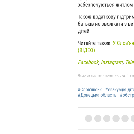
забезпечуються житлом т
Також додаткову підтрим
батьків не зволікати з 
дітей.
Читайте також:
У Слов’я
(ВІДЕО)
Facebook
,
Instagram
,
Tel
Якщо ви помітили помилку, виділіть нео
#Слов’янськ
#евакуація діт
#Донецька область
#обстр