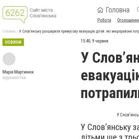
Головна
Робота
Оголошенн
Головна
У Слов’янську розширили примусову евакуацію дітей: які мікрорайони пот
15:40, 9 червня
НОВИНИ
У Слов’я
евакуаці
Марія Мартинюк
журналістка
потрапил
У Слов’янсь
У Слов’янську з
дітьми ще з трь