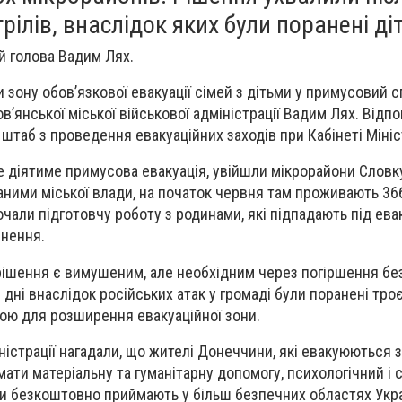
рілів, внаслідок яких були поранені діт
й голова Вадим Лях.
зону обов’язкової евакуації сімей з дітьми у примусовий с
’янської міської військової адміністрації Вадим Лях. Відпо
штаб з проведення евакуаційних заходів при Кабінеті Мініст
де діятиме примусова евакуація, увійшли мікрорайони Словк
даними міської влади, на початок червня там проживають 366
али підготовчу роботу з родинами, які підпадають під евак
снення.
рішення є вимушеним, але необхідним через погіршення бе
і дні внаслідок російських атак у громаді були поранені тро
вою для розширення евакуаційної зони.
іністрації нагадали, що жителі Донеччини, які евакуюються
ати матеріальну та гуманітарну допомогу, психологічний і 
ми безкоштовно приймають у більш безпечних областях Укра