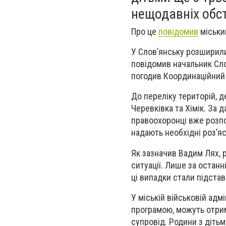
нещодавніх обст
Про це
повідомив
міськи
У Слов’янську розширили 
повідомив начальник Слов
погодив Координаційний 
До переліку територій, 
Черевківка та Хімік. За 
правоохоронці вже розпоч
надають необхідні роз’я
Як зазначив Вадим Лях, 
ситуації. Лише за останн
ці випадки стали підста
У міській військовій адм
програмою, можуть отрим
супровід. Родини з діть