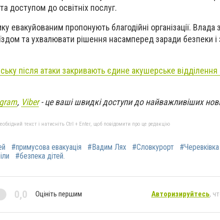
а доступом до освітніх послуг.
ку евакуйованим пропонують благодійні організації. Влада 
виїздом та ухвалювати рішення насамперед заради безпеки і
нську після атаки закривають єдине акушерське відділення 
egram
,
Viber
- це ваші швидкі доступи до найважливіших нов
бхідний текст і натисніть Ctrl + Enter, щоб повідомити про це редакцію
ей
#примусова евакуація
#Вадим Лях
#Словкурорт
#Черевківка
іли
#безпека дітей.
0,0
Оцініть першим
Авторизируйтесь
, ч