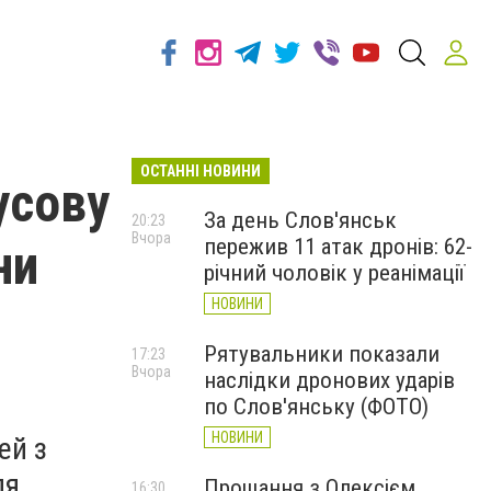
ОСТАННІ НОВИНИ
усову
За день Слов'янськ
20:23
Вчора
пережив 11 атак дронів: 62-
ни
річний чоловік у реанімації
НОВИНИ
Рятувальники показали
17:23
Вчора
наслідки дронових ударів
по Слов'янську (ФОТО)
НОВИНИ
ей з
ля
Прощання з Олексієм
16:30