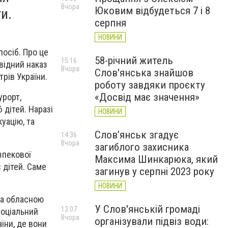
Вчора
Юковим відбудеться 7 і 8
и.
серпня
НОВИНИ
посіб. Про це
58-річний житель
15:16
відний наказ
Вчора
Слов'янська знайшов
рів України.
роботу завдяки проєкту
«Досвід має значення»
урорт,
 дітей. Наразі
НОВИНИ
уацію, та
Слов’янськ згадує
14:36
Вчора
загиблого захисника
зпекової
Максима Шинкарюка, який
є дітей. Саме
загинув у серпні 2023 року
НОВИНИ
 за обласною
У Слов'янській громаді
13:07
соціальний
Вчора
організували підвіз води:
їни, де вони