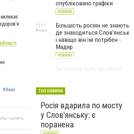
опубліковано графіки
НОВИНИ
закликає
 здоров’я
Більшість росіян не знають
12:11
Вчора
де знаходиться Слов’янськ
і навіщо він їм потрібен -
області
Мадяр
НОВИНИ
ин
За минулу добу російські
11:09
Вчора
війська 13 разів атакували
Слов'янськ. Хроніка
#Хімік
великої війни: 6 серпня
ТОП НОВИНИ
НОВИНИ
Росія вдарила по мосту
у Слов'янську: є
тобы оценить
поранена
НОВИНИ