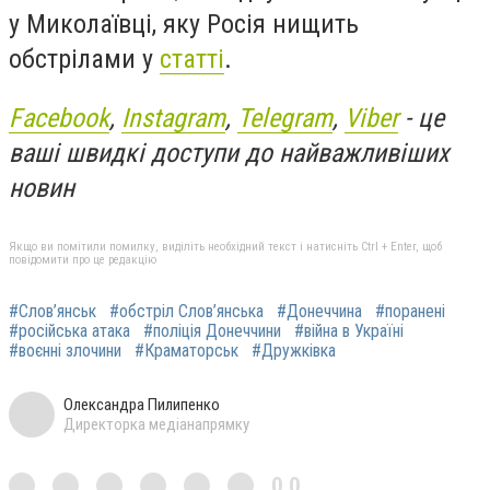
у Миколаївці, яку Росія нищить
обстрілами у
статті
.
Facebook
,
Instagram
,
Telegram
,
Viber
- це
ваші швидкі доступи до найважливіших
новин
Якщо ви помітили помилку, виділіть необхідний текст і натисніть Ctrl + Enter, щоб
повідомити про це редакцію
#Слов’янськ
#обстріл Слов’янська
#Донеччина
#поранені
#російська атака
#поліція Донеччини
#війна в Україні
#воєнні злочини
#Краматорськ
#Дружківка
Олександра Пилипенко
Директорка медіанапрямку
0,0