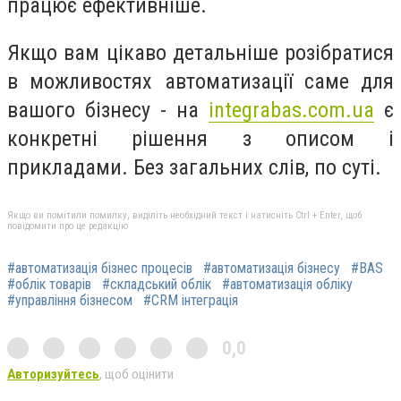
працює ефективніше.
Якщо вам цікаво детальніше розібратися
в можливостях автоматизації саме для
вашого бізнесу - на
integrabas.com.ua
є
конкретні рішення з описом і
прикладами. Без загальних слів, по суті.
Якщо ви помітили помилку, виділіть необхідний текст і натисніть Ctrl + Enter, щоб
повідомити про це редакцію
#автоматизація бізнес процесів
#автоматизація бізнесу
#BAS
#облік товарів
#складський облік
#автоматизація обліку
#управління бізнесом
#CRM інтеграція
0,0
Авторизуйтесь
, щоб оцінити