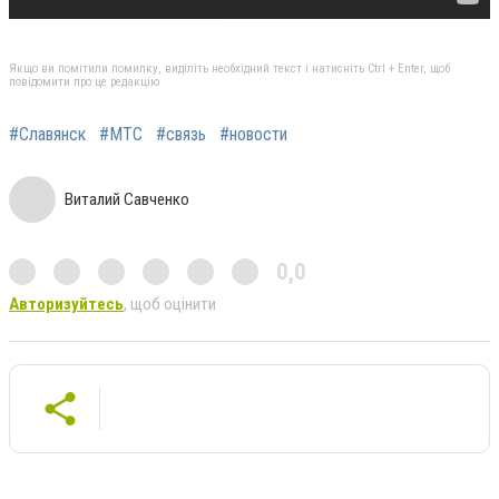
Якщо ви помітили помилку, виділіть необхідний текст і натисніть Ctrl + Enter, щоб
повідомити про це редакцію
#Славянск
#МТС
#связь
#новости
Виталий Савченко
0,0
Авторизуйтесь
, щоб оцінити