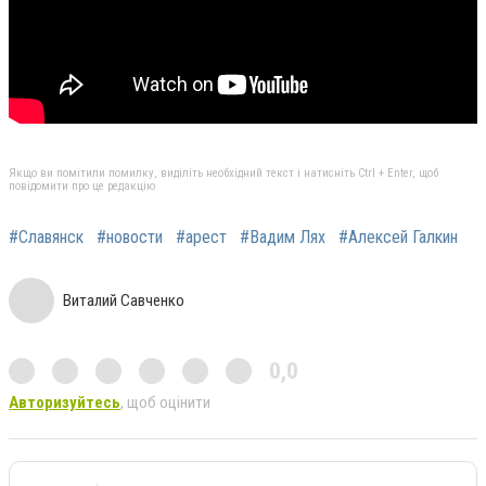
Якщо ви помітили помилку, виділіть необхідний текст і натисніть Ctrl + Enter, щоб
повідомити про це редакцію
#Славянск
#новости
#арест
#Вадим Лях
#Алексей Галкин
Виталий Савченко
0,0
Авторизуйтесь
, щоб оцінити