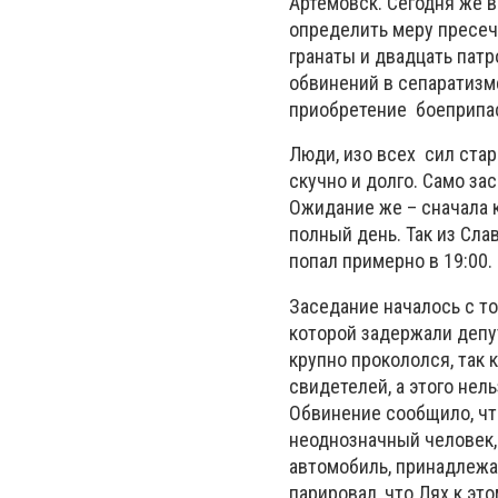
Артёмовск. Сегодня же 
определить меру пресеч
гранаты и двадцать патро
обвинений в сепаратизме
приобретение
боеприпа
Люди, изо всех
сил стар
скучно и долго. Само за
Ожидание же – сначала к
полный день. Так из Сла
попал примерно в 19:00.
Заседание началось с то
которой задержали депут
крупно прокололся, так 
свидетелей, а этого нел
Обвинение сообщило, чт
неоднозначный человек, 
автомобиль, принадлежа
парировал, что Лях к эт