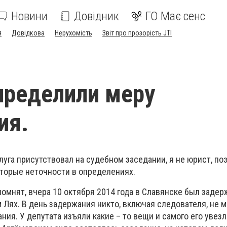
Новини
Довідник
ГО Має сенс
я
Довідкова
Нерухомість
Звіт про прозорість JTI
пределили меру
ия.
уга присутствовал на судебном заседании, я не юрист, по
торые неточности в определениях.
помнят, вчера 10 октября 2014 года в Славянске был задер
 Лях. В день задержания никто, включая следователя, не 
ния. У депутата изъяли какие – то вещи и самого его увезл