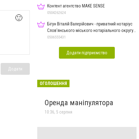
Контент агентство MAKE SENSE
0504262624
🙂
Бігун Віталій Валерійович - приватний нотаріус
Слов'янського міського нотаріального округу
Дон.обл.
0506555431
Додати підприємство
Додати
ОГОЛОШЕННЯ
Оренда маніпулятора
10:36, 5 серпня