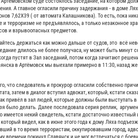
в Артёмовском суде состоялось заседание, на котором до
ения. А главное огласили причину задержания - в доме Ля
нов 7,62Х39 ( от автомата Калашникова). То есть, пока ник
 и терроризме не предъявлялось, а только незаконное хра
сов и взрывоопасных предметов.
айтесь держаться как можно дальше от судов, это
всё нев
седание длилось не более получаса, ну может быть минут с
огда пустят в Зал заседаний, потом когда зачитают решен
вянска в Артёмовск мы выехали примерно в 11:30, назад же
го, что следователь и прокурор огласили собственно причин
ата, затем в диалог вступил адвокат, который, кстати сказа
как привёл в зал людей, которые должны были выступать в
ьзя было делать. Далее последовала серия реплик,
аргумен
о имеется некий свидетель, кстати достаточно известный 
который видел, как в июне этого года к дому Ляха подъез
вший в то время террористам, оккупировавшим город, адв
ому времени покинул Славянск и не мог встречаться с боев