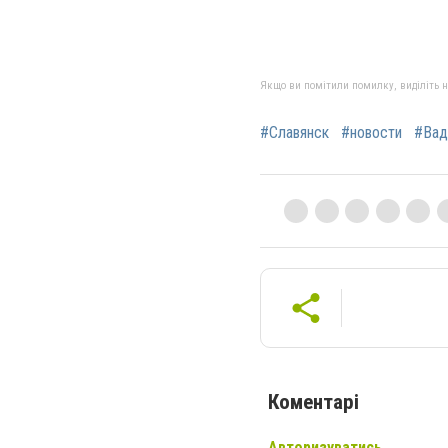
Якщо ви помітили помилку, виділіть нео
#Славянск
#новости
#Вад
Коментарі
Авторизуватись