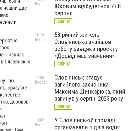
лжны были
Вчора
Юковим відбудеться 7 і 8
ха нашли две
серпня
аких
нение и
НОВИНИ
58-річний житель
15:16
Вчора
ероятно
Слов'янська знайшов
орок.
роботу завдяки проєкту
ие -
заняло
«Досвід має значення»
 в Славянск
я
НОВИНИ
Слов’янськ згадує
14:36
у , по
Вчора
загиблого захисника
ть, сразу же
Максима Шинкарюка, який
 качестве
загинув у серпні 2023 року
тов, доводов.
НОВИНИ
и
жал
У Слов'янській громаді
13:07
окат
Вчора
організували підвіз води:
иками.
Сам