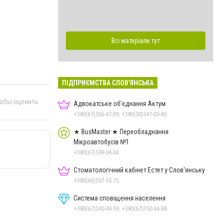
Всі матеріали тут
ПІДПРИЄМСТВА СЛОВ'ЯНСЬКА
тобы оценить
Адвокатське об'єднання Актум
+380(67)566-47-09, +380(50)347-05-80
★ BusMaster ★ Переобладнання
Мікроавтобусів №1
+380(67)599-04-04
Стоматологічний кабінет Естет у Слов'янську
+380(66)307-55-75
Система сповіщення населення
+380(67)340-49-59, +380(67)350-44-68