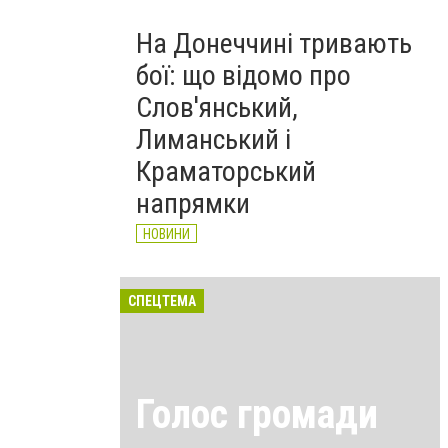
На Донеччині тривають
бої: що відомо про
Слов'янський,
Лиманський і
Краматорський
напрямки
НОВИНИ
СПЕЦТЕМА
Голос громади