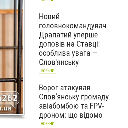
Новий
головнокомандувач
Драпатий уперше
доповів на Ставці:
особлива увага —
Слов'янську
НОВИНИ
Ворог атакував
Слов’янську громаду
авіабомбою та FPV-
дроном: що відомо
НОВИНИ