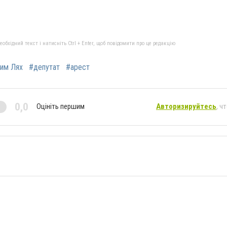
бхідний текст і натисніть Ctrl + Enter, щоб повідомити про це редакцію
им Лях
#депутат
#арест
0,0
Оцініть першим
Авторизируйтесь
, ч