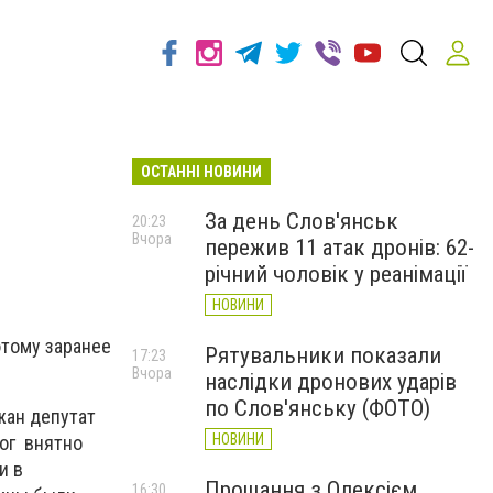
ОСТАННІ НОВИНИ
За день Слов'янськ
20:23
Вчора
пережив 11 атак дронів: 62-
річний чоловік у реанімації
НОВИНИ
этому заранее
Рятувальники показали
17:23
Вчора
наслідки дронових ударів
по Слов'янську (ФОТО)
жан депутат
НОВИНИ
мог
внятно
и в
Прощання з Олексієм
16:30