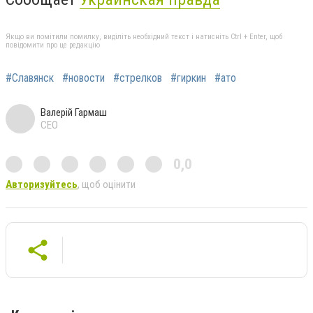
Якщо ви помітили помилку, виділіть необхідний текст і натисніть Ctrl + Enter, щоб
повідомити про це редакцію
#Славянск
#новости
#стрелков
#гиркин
#ато
Валерій Гармаш
CEO
0,0
Авторизуйтесь
, щоб оцінити