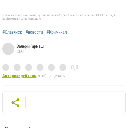
Якщо ви помітили помилку, виділіть необхідний текст і натисніть Ctrl + Enter, щоб
повідомити про це редакцію
#Славянск
#новости
#Криминал
Валерій Гармаш
CEO
0,0
Авторизируйтесь
, чтобы оценить