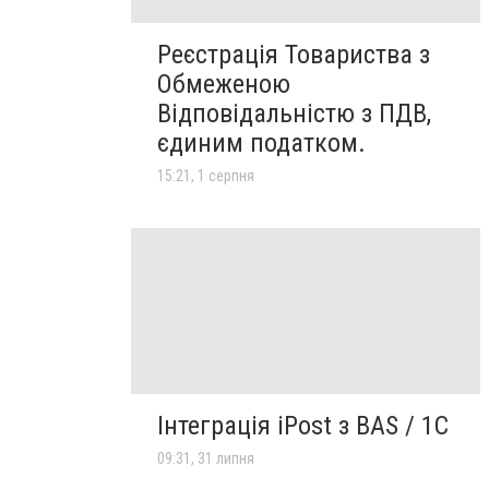
Реєстрація Товариства з
Обмеженою
Відповідальністю з ПДВ,
єдиним податком.
15:21, 1 серпня
Інтеграція iPost з BAS / 1С
09:31, 31 липня