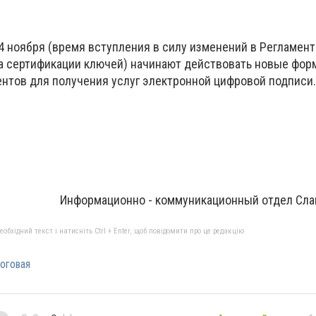
4 ноября (время вступления в силу изменений в Регламент
а сертификации ключей) начинают действовать новые фо
нтов для получения услуг электронной цифровой подписи.
Информационно - коммуникационный отдел Сл
бхідний текст і натисніть Ctrl + Enter, щоб повідомити про це редакцію
оговая