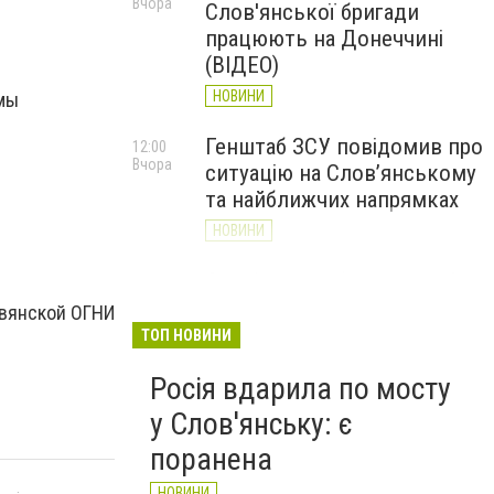
Вчора
Слов'янської бригади
працюють на Донеччині
(ВІДЕО)
НОВИНИ
рмы
Генштаб ЗСУ повідомив про
12:00
Вчора
ситуацію на Слов’янському
та найближчих напрямках
НОВИНИ
Слов’янськ обстріляли 13
11:18
Вчора
разів за добу. Хроніка
авянской ОГНИ
великої війни: 7 серпня
ТОП НОВИНИ
НОВИНИ
Росія вдарила по мосту
у Слов'янську: є
поранена
НОВИНИ