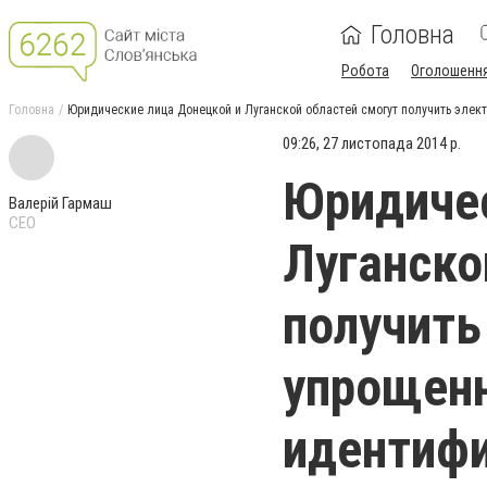
Головна
Робота
Оголошенн
Головна
Юридические лица Донецкой и Луганской областей смогут получить элек
09:26, 27 листопада 2014 р.
Юридичес
Валерій Гармаш
CEO
Луганско
получить
упрощенн
идентиф