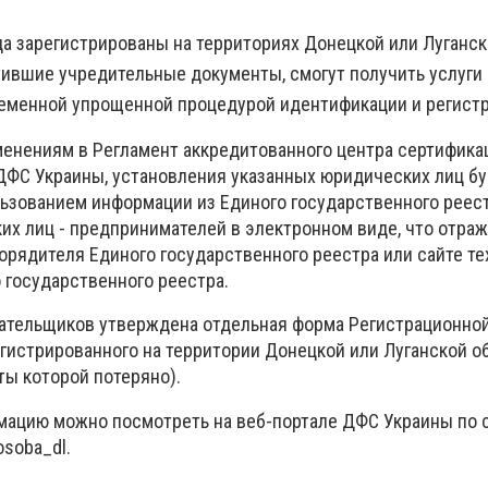
да зарегистрированы на территориях Донецкой или Луганс
тившие учредительные документы, смогут получить услуги
еменной упрощенной процедурой идентификации и регистр
енениям в Регламент аккредитованного центра сертифика
ДФС Украины, установления указанных юридических лиц б
ьзованием информации из Единого государственного реес
их лиц - предпринимателей в электронном виде, что отраж
орядителя Единого государственного реестра или сайте те
 государственного реестра.
плательщиков утверждена отдельная форма Регистрационной
гистрированного на территории Донецкой или Луганской о
ы которой потеряно).
мацию можно посмотреть на веб-портале ДФС Украины по 
osoba_dl.