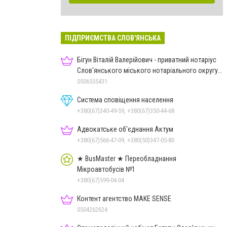
ПІДПРИЄМСТВА СЛОВ'ЯНСЬКА
Бігун Віталій Валерійович - приватний нотаріус
Слов'янського міського нотаріального округу
Дон.обл.
0506555431
Система сповіщення населення
+380(67)340-49-59, +380(67)350-44-68
Адвокатське об'єднання Актум
+380(67)566-47-09, +380(50)347-05-80
★ BusMaster ★ Переобладнання
Мікроавтобусів №1
+380(67)599-04-04
Контент агентство MAKE SENSE
0504262624