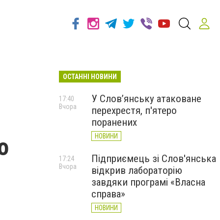
ОСТАННІ НОВИНИ
У Слов’янську атаковане
17:40
Вчора
перехрестя, п'ятеро
поранених
НОВИНИ
о
Підприємець зі Слов'янська
17:24
Вчора
відкрив лабораторію
завдяки програмі «Власна
справа»
НОВИНИ