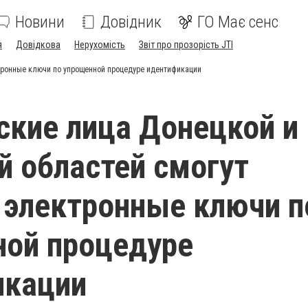
Новини
Довідник
ГО Має сенс
я
Довідкова
Нерухомість
Звіт про прозорість JTI
тронные ключи по упрощенной процедуре идентификации
кие лица Донецкой и
й областей смогут
 электронные ключи п
ой процедуре
икации