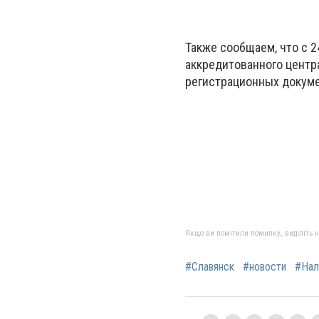
Также сообщаем, что с 2
аккредитованного центр
регистрационных докуме
Якщо ви помітили помилку, виділіть нео
#Славянск
#новости
#Нал