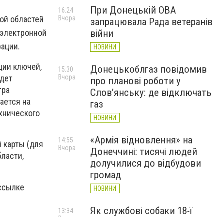
При Донецькій ОВА
16:24
кой областей
Вчора
запрацювала Рада ветеранів
 электронной
війни
ации.
НОВИНИ
ции ключей,
Донецькоблгаз повідомив
15:30
Вчора
удет
про планові роботи у
тра
Слов’янську: де відключать
ается на
газ
хнического
НОВИНИ
«Армія відновлення» на
14:55
 карты (для
Вчора
Донеччині: тисячі людей
бласти,
долучилися до відбудови
громад
ссылке
НОВИНИ
Як службові собаки 18-ї
13:34