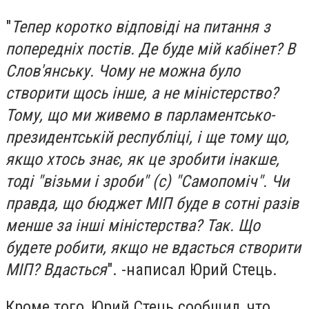
"
Тепер коротко відповіді на питання з
попередніх постів. Де буде мій кабінет? В
Слов'янську. Чому не можна було
створити щось інше, а не міністерство?
Тому, що ми живемо в парламентсько-
президентській республіці, і ще тому що,
якщо хтось знає, як це зробити інакше,
тоді "візьми і зроби" (с) "Самопоміч". Чи
правда, що бюджет МІП буде в сотні разів
менше за інші міністерства? Так. Що
будете робити, якщо не вдасться створити
МІП? Вдасться
". -написал Юрий Стець.
Кроме того, Юрий Стець сообщил, что