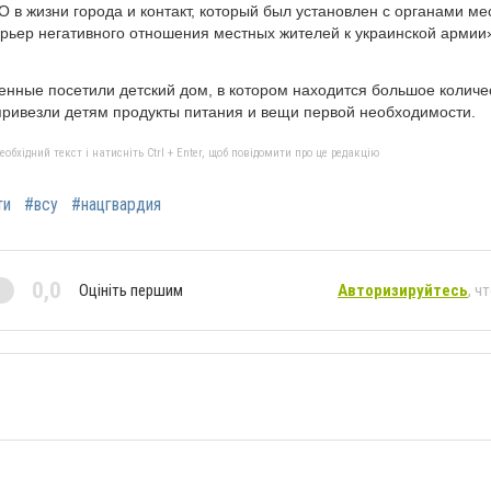
 в жизни города и контакт, который был установлен с органами ме
рьер негативного отношения местных жителей к украинской армии»
енные посетили детский дом, в котором находится большое количе
 привезли детям продукты питания и вещи первой необходимости.
бхідний текст і натисніть Ctrl + Enter, щоб повідомити про це редакцію
ти
#всу
#нацгвардия
0,0
Оцініть першим
Авторизируйтесь
, ч