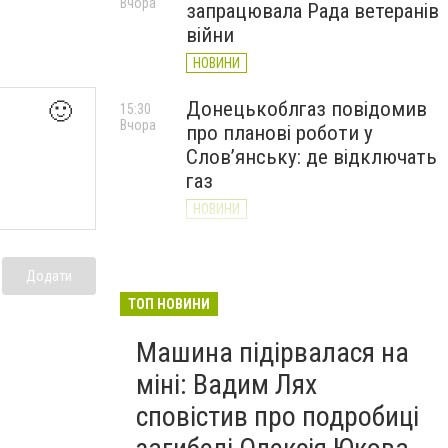
Вчора
запрацювала Рада ветеранів
війни
НОВИНИ
Донецькоблгаз повідомив
🙂
15:30
Вчора
про планові роботи у
Слов’янську: де відключать
газ
НОВИНИ
«Армія відновлення» на
14:55
Вчора
Донеччині: тисячі людей
Додати
долучилися до відбудови
ТОП НОВИНИ
громад
Машина підірвалася на
НОВИНИ
міні: Вадим Лях
сповістив про подробиці