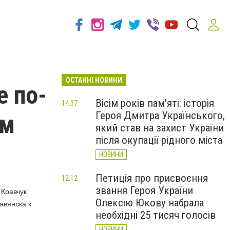
ОСТАННІ НОВИНИ
е по-
Вісім років пам'яті: історія
14:37
Героя Дмитра Українського,
им
який став на захист України
після окупації рідного міста
НОВИНИ
Петиція про присвоєння
12:12
звання Героя України
Кравчук
Олексію Юкову набрала
авянска к
необхідні 25 тисяч голосів
НОВИНИ