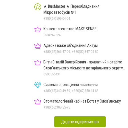
★ BusMaster ★ Переобладнання
Мікроавтобусів №1
+380(67)599-04-04
Контент агентство MAKE SENSE
0504262624
Адвокатське об'єднання Актум
+380(67)566-47-09, +380(50)347-05-80
Бігун Віталій Валерійович - приватний нотаріус
Слов'янського міського нотаріального округу
Дон.обл.
0506555431
Система сповіщення населення
+380(67)340-49-59, +380(67)350-44-68
Стоматологічний кабінет Естет у Слов'янську
+380(66)307-55-75
Додати підприємство