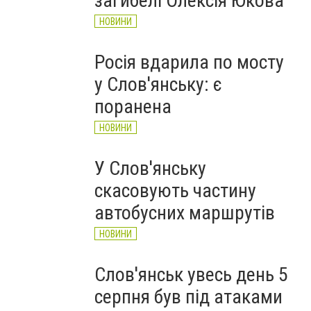
загибелі Олексія Юкова
НОВИНИ
Росія вдарила по мосту
у Слов'янську: є
поранена
НОВИНИ
У Слов'янську
скасовують частину
автобусних маршрутів
НОВИНИ
Слов'янськ увесь день 5
серпня був під атаками