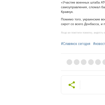
«Участие военных штаба АТО
самоуправления, сломал ба
Кравчук.
Помимо того, украинские во
сирот со всего Донбасса, и
Якщо ви помітили помилку, виділіть нео
#Славянск сегодня
#новос