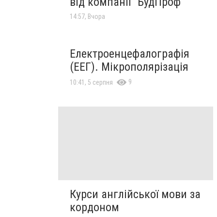
від компанії "БудПроф"
14:57, Вчора
Електроенцефалографія
(ЕЕГ). Мікрополярізація
9
10:41, 5 серпня
Курси англійської мови за
кордоном