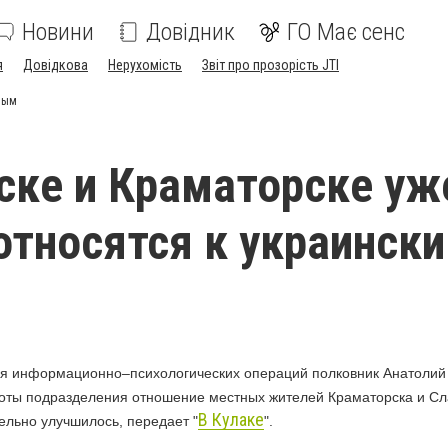
Новини
Довідник
ГО Має сенс
я
Довідкова
Нерухомість
Звіт про прозорість JTI
ным
ске и Краматорске уж
относятся к украинск
я информационно–психологических операций полковник Анатолий 
аботы подразделения отношение местных жителей Краматорска и Сл
В Кулаке
ельно улучшилось, передает "
".