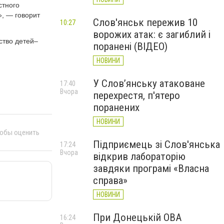
стного
, — говорит
Слов'янськ пережив 10
10:27
ворожих атак: є загиблий і
ство детей–
поранені (ВІДЕО)
НОВИНИ
У Слов’янську атаковане
17:40
Вчора
перехрестя, п'ятеро
поранених
НОВИНИ
тобы оценить
Підприємець зі Слов'янська
17:24
Вчора
відкрив лабораторію
завдяки програмі «Власна
справа»
НОВИНИ
При Донецькій ОВА
16:24