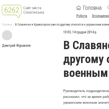
Головна
Робота
Оголошенн
Головна
В Славянске и Краматорске уже по-другому относятся к украинским воен
10:03, 14 грудня 2014 р.
В Славян
Дмитрий Журавлев
другому 
военным
Руководитель подразделени
рассказал, что за время р
украинским военным значит