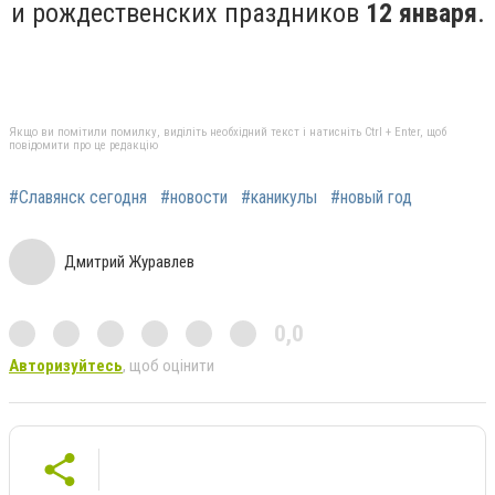
и рождественских праздников
12 января
.
Якщо ви помітили помилку, виділіть необхідний текст і натисніть Ctrl + Enter, щоб
повідомити про це редакцію
#Славянск сегодня
#новости
#каникулы
#новый год
Дмитрий Журавлев
0,0
Авторизуйтесь
, щоб оцінити