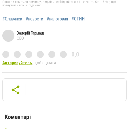
Якщо ви помітили помилку, виділіть необхідний текст і натисніть Ctrl + Enter, щоб
повідомити про це редакцію
#Славянск
#новости
#налоговая
#ОГНИ
Валерій Гармаш
CEO
0,0
Авторизуйтесь
, щоб оцінити
Коментарі