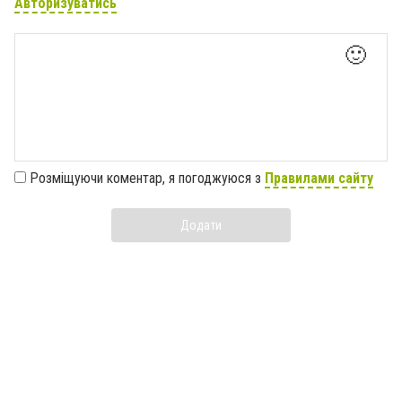
Авторизуватись
🙂
Розміщуючи коментар, я погоджуюся з
Правилами сайту
Додати