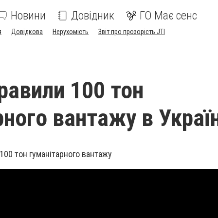
Новини
Довідник
ГО Має сенс
я
Довідкова
Нерухомість
Звіт про прозорість JTI
равили 100 тон
рного вантажу в Украї
100 тон
гуманітарного вантажу