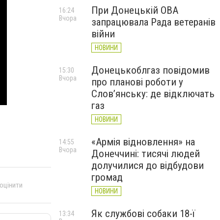
При Донецькій ОВА
16:24
Вчора
запрацювала Рада ветеранів
війни
НОВИНИ
Донецькоблгаз повідомив
15:30
Вчора
про планові роботи у
Слов’янську: де відключать
газ
НОВИНИ
«Армія відновлення» на
14:55
Вчора
Донеччині: тисячі людей
долучилися до відбудови
громад
 оцінити
НОВИНИ
Як службові собаки 18-ї
13:34