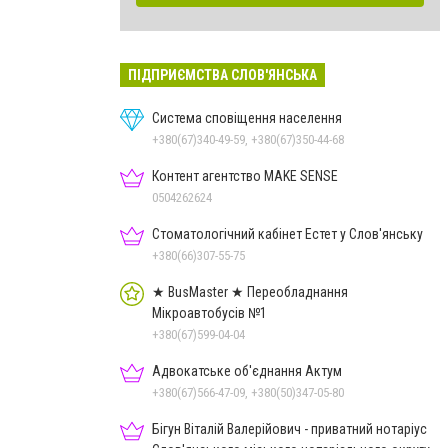
ПІДПРИЄМСТВА СЛОВ'ЯНСЬКА
Система сповіщення населення
+380(67)340-49-59, +380(67)350-44-68
Контент агентство MAKE SENSE
0504262624
Стоматологічний кабінет Естет у Слов'янську
+380(66)307-55-75
★ BusMaster ★ Переобладнання
Мікроавтобусів №1
+380(67)599-04-04
Адвокатське об'єднання Актум
+380(67)566-47-09, +380(50)347-05-80
Бігун Віталій Валерійович - приватний нотаріус