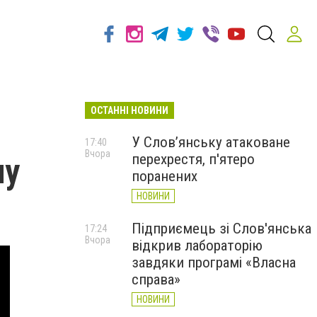
ОСТАННІ НОВИНИ
У Слов’янську атаковане
17:40
Вчора
перехрестя, п'ятеро
ну
поранених
НОВИНИ
Підприємець зі Слов'янська
17:24
Вчора
відкрив лабораторію
завдяки програмі «Власна
справа»
НОВИНИ