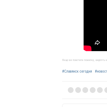
Якщо ви помітили помилку, виділіть нео
#Славянск сегодня
#новос