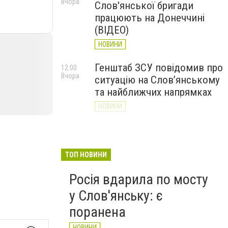
Вчора
Слов'янської бригади
працюють на Донеччині
(ВІДЕО)
НОВИНИ
Генштаб ЗСУ повідомив про
12:00
Вчора
ситуацію на Слов’янському
та найближчих напрямках
НОВИНИ
Слов’янськ обстріляли 13
11:18
Вчора
разів за добу. Хроніка
великої війни: 7 серпня
ТОП НОВИНИ
НОВИНИ
Росія вдарила по мосту
у Слов'янську: є
поранена
НОВИНИ