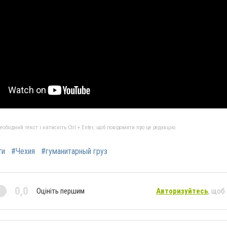
бхідний текст і натисніть Ctrl + Enter, щоб повідомити про це редакцію
ти
#Чехия
#гуманитарный груз
0,0
Оцініть першим
Авторизуйтесь
, щоб