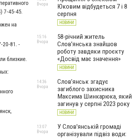
оперативного
Вчора
Юковим відбудеться 7 і 8
 7-45-45.
серпня
НОВИНИ
ожен на
58-річний житель
15:16
Вчора
Слов'янська знайшов
-20-81. -
роботу завдяки проєкту
«Досвід має значення»
ли близкие.
НОВИНИ
ных:
Слов’янськ згадує
14:36
Вчора
загиблого захисника
енного
Максима Шинкарюка, який
загинув у серпні 2023 року
янск,
НОВИНИ
У Слов'янській громаді
13:07
Вчора
організували підвіз води: