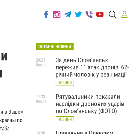
ОСТАННІ НОВИНИ
ли
За день Слов'янськ
20:23
Вчора
пережив 11 атак дронів: 62-
и
річний чоловік у реанімації
НОВИНИ
Рятувальники показали
17:23
Вчора
наслідки дронових ударів
по Слов'янську (ФОТО)
ти в Вашем
Украины по
НОВИНИ
таба
Прощання з Олексієм
16:30