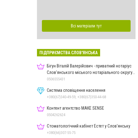
Всі матеріали тут
ПІДПРИЄМСТВА СЛОВ'ЯНСЬКА
Бігун Віталій Валерійович - приватний нотаріус
Слов'янського міського нотаріального округу
Дон.обл.
0506555431
Система сповіщення населення
+380(67)340-49-59, +380(67)350-44-68
Контент агентство MAKE SENSE
0504262624
Стоматологічний кабінет Естет у Слов'янську
+380(66)307-55-75