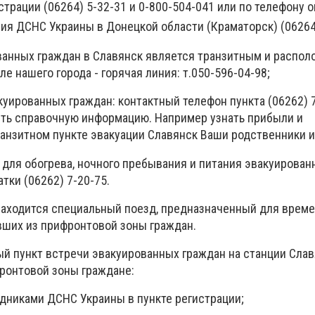
трации (06264) 5-32-31 и 0-800-504-041 или по телефону 
ия ДСНС Украины в Донецкой области (Краматорск) (06264)
ванных граждан в Славянск является транзитным и распол
 нашего города - горячая линия: т.050-596-04-98;
куированных граждан: контактный телефон пункта (06262) 7
ть справочную информацию. Например узнать прибыли и
ранзитном пункте эвакуации Славянск Ваши родственники и
 для обогрева, ночного пребывания и питания эвакуирован
тки (06262) 7-20-75.
 находится специальный поезд, предназначенный для врем
ших из прифронтовой зоны граждан.
ый пункт встречи эвакуированных граждан на станции Слав
ронтовой зоны граждане:
удниками ДСНС Украины в пункте регистрации;