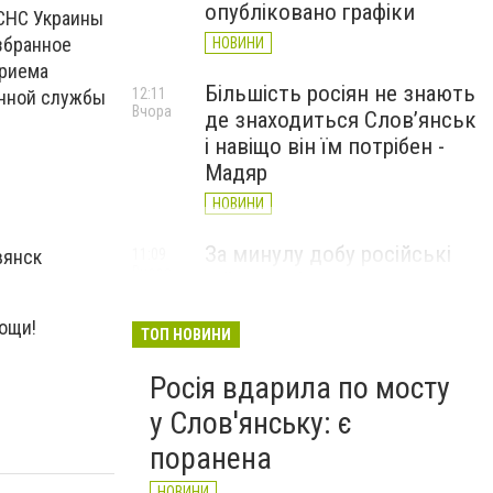
опубліковано графіки
ДСНС Украины
збранное
НОВИНИ
приема
Більшість росіян не знають
12:11
енной службы
Вчора
де знаходиться Слов’янськ
і навіщо він їм потрібен -
Мадяр
НОВИНИ
За минулу добу російські
вянск
11:09
Вчора
війська 13 разів атакували
Слов'янськ. Хроніка
ощи!
великої війни: 6 серпня
ТОП НОВИНИ
НОВИНИ
Росія вдарила по мосту
у Слов'янську: є
поранена
НОВИНИ