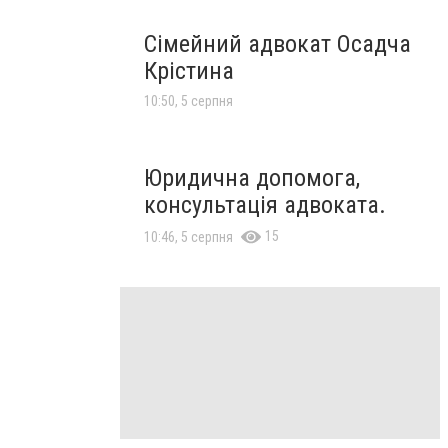
Сімейний адвокат Осадча
Крістина
10:50, 5 серпня
Юридична допомога,
консультація адвоката.
15
10:46, 5 серпня