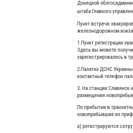
Донецкой облгосадминис
штаба Главного управлен
Пункт встречи эвакуиро
железнодорожном вокзале
1.Пункт регистрации эва
Здесь вы можете получи
зарегистрировались в т
2.Палатка ДСНС Украины
контактный телефон пала
3. На станции Славянск
размещения новоприбыв
По прибытии в транзитн
новоприбывшие из приф
а) регистрируются сотр