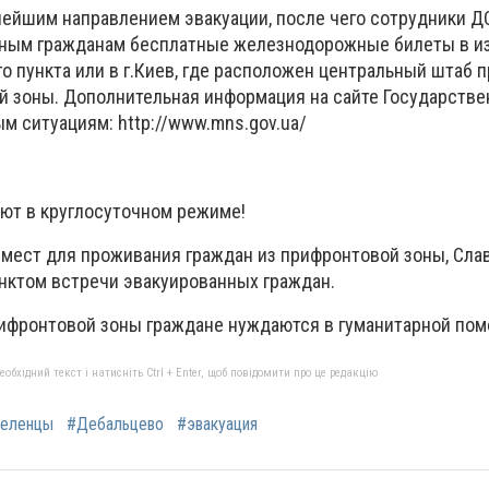
нейшим направлением эвакуации, после чего сотрудники 
ным гражданам бесплатные железнодорожные билеты в и
о пункта или в г.Киев, где расположен центральный штаб 
й зоны. Дополнительная информация на сайте Государств
м ситуациям: http://www.mns.gov.ua/
ют в круглосуточном режиме!
м мест для проживания граждан из прифронтовой зоны, Сла
нктом встречи эвакуированных граждан.
ифронтовой зоны граждане нуждаются в гуманитарной пом
бхідний текст і натисніть Ctrl + Enter, щоб повідомити про це редакцію
еленцы
#Дебальцево
#эвакуация