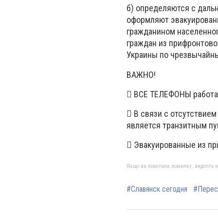
б) определяются с даль
оформляют эвакуирован
гражданином населенног
граждан из прифронтово
Украины по чрезвычайны
ВАЖНО!
 ВСЕ ТЕЛЕФОНЫ работа
 В связи с отсутствие
является транзитным пу
 Эвакуированные из пр
Якщо ви помітили помилку, виділіть нео
#Славянск сегодня
#Перес