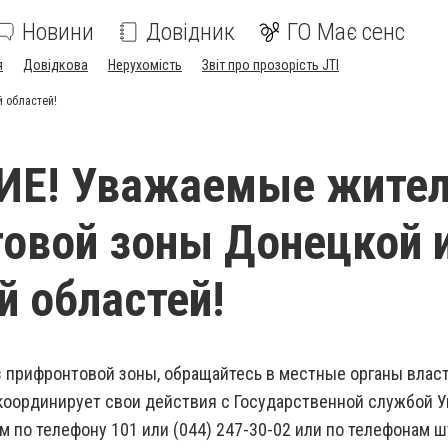
Новини
Довідник
ГО Має сенс
я
Довідкова
Нерухомість
Звіт про прозорість JTI
 областей!
Е! Уважаемые жите
овой зоны Донецкой 
й областей!
из прифронтовой зоны, обращайтесь в местные органы влас
 координирует свои действия с Государственной службой 
 по телефону 101 или (044) 247-30-02 или по телефонам ш