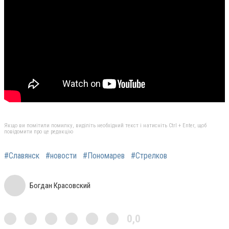
Якщо ви помітили помилку, виділіть необхідний текст і натисніть Ctrl + Enter, щоб
повідомити про це редакцію
#Славянск
#новости
#Пономарев
#Стрелков
Богдан Красовский
0,0