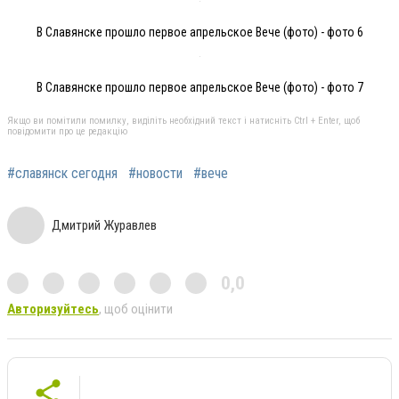
В Славянске прошло первое апрельское Вече (фото) - фото 6
В Славянске прошло первое апрельское Вече (фото) - фото 7
Якщо ви помітили помилку, виділіть необхідний текст і натисніть Ctrl + Enter, щоб
повідомити про це редакцію
#славянск сегодня
#новости
#вече
Дмитрий Журавлев
0,0
Авторизуйтесь
, щоб оцінити