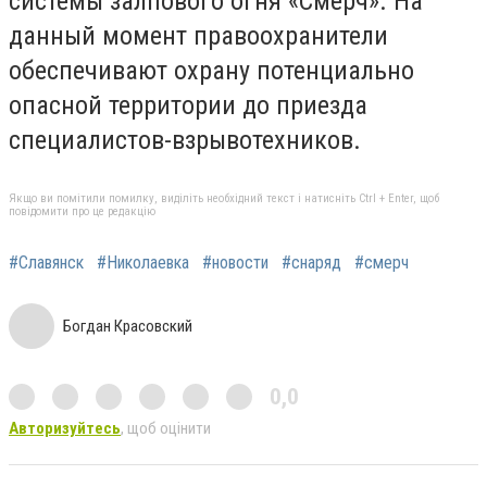
системы залпового огня «Смерч». На
данный момент правоохранители
обеспечивают охрану потенциально
опасной территории до приезда
специалистов-взрывотехников.
Якщо ви помітили помилку, виділіть необхідний текст і натисніть Ctrl + Enter, щоб
повідомити про це редакцію
#Славянск
#Николаевка
#новости
#снаряд
#смерч
Богдан Красовский
0,0
Авторизуйтесь
, щоб оцінити