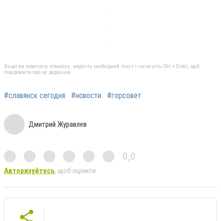
Якщо ви помітили помилку, виділіть необхідний текст і натисніть Ctrl + Enter, щоб
повідомити про це редакцію
#славянск сегодня
#новости
#горсовет
Дмитрий Журавлев
0,0
Авторизуйтесь
, щоб оцінити