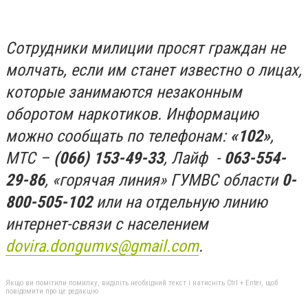
Сотрудники милиции просят граждан не
молчать, если им станет известно о лицах,
которые занимаются незаконным
оборотом наркотиков. Информацию
можно сообщать по телефонам:
«102»
,
МТС –
(066) 153-49-33
, Лайф -
063-554-
29-86
, «горячая линия» ГУМВС области
0-
800-505-102
или на отдельную линию
интернет-связи с населением
dovira.dongumvs@gmail.com
.
Якщо ви помітили помилку, виділіть необхідний текст і натисніть Ctrl + Enter, щоб
повідомити про це редакцію