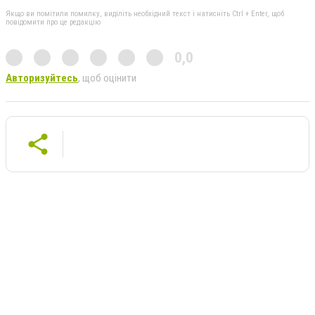
Якщо ви помітили помилку, виділіть необхідний текст і натисніть Ctrl + Enter, щоб
повідомити про це редакцію
0,0
Авторизуйтесь
, щоб оцінити