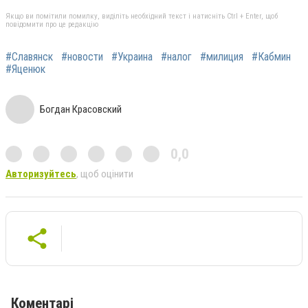
Якщо ви помітили помилку, виділіть необхідний текст і натисніть Ctrl + Enter, щоб
повідомити про це редакцію
#Славянск
#новости
#Украина
#налог
#милиция
#Кабмин
#Яценюк
Богдан Красовский
0,0
Авторизуйтесь
, щоб оцінити
Коментарі