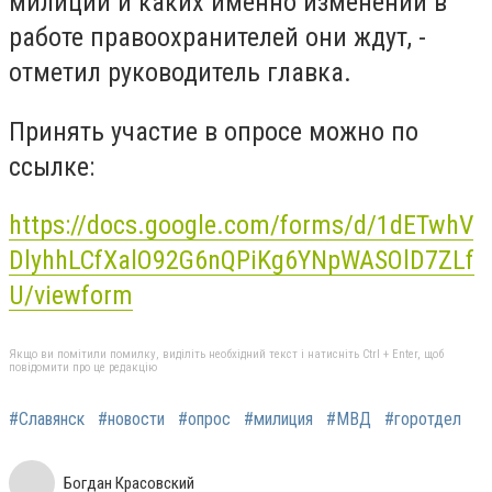
милиции и каких именно изменений в
работе правоохранителей они ждут, -
отметил руководитель главка.
Принять участие в опросе можно по
ссылке:
https://docs.google.com/forms/d/1dETwhV
DlyhhLCfXalO92G6nQPiKg6YNpWASOlD7ZLf
U/viewform
Якщо ви помітили помилку, виділіть необхідний текст і натисніть Ctrl + Enter, щоб
повідомити про це редакцію
#Славянск
#новости
#опрос
#милиция
#МВД
#горотдел
Богдан Красовский