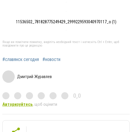
11536502_781828775249429_2999229593040970117_o (1)
Якщо ви помітили помилку, виділіть необхідний текст і натисніть Ctrl + Enter, щоб
повідомити про це редакцію
#славянск сегодня
#новости
Дмитрий Журавлев
0,0
Авторизуйтесь
, щоб оцінити