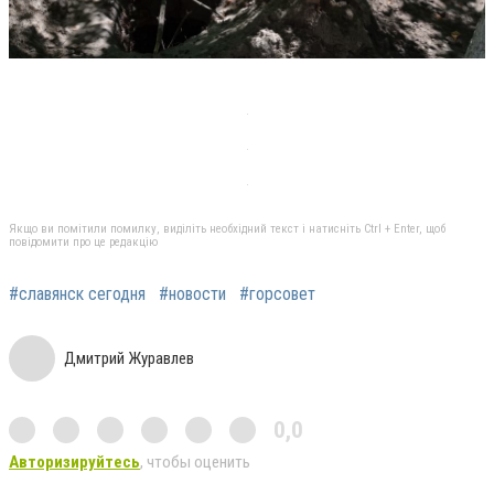
Якщо ви помітили помилку, виділіть необхідний текст і натисніть Ctrl + Enter, щоб
повідомити про це редакцію
#славянск сегодня
#новости
#горсовет
Дмитрий Журавлев
0,0
Авторизируйтесь
, чтобы оценить