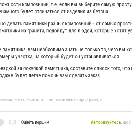
сложности композиции, т.е. если вы выберите самую прост
ненамного будет отличаться от изделия из бетона.
жно делать памятники разных композиций - от самых прост
мятники из гранита, подойдут для людей, которые хотят у
 памятника, вам необходимо знать не только то, чего вы хо
азмеры участка, на который будет он устанавливаться.
ездкой за покупкой памятника, составите список того, что 
даже будет легче помочь вам сделать заказ.
бхідний текст і натисніть Ctrl + Enter, щоб повідомити про це редакцію
0,0
Оцініть першим
Авторизуйтесь
, щоб