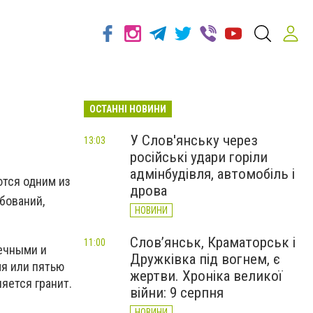
ОСТАННІ НОВИНИ
У Слов'янську через
13:03
російські удари горіли
адмінбудівля, автомобіль і
ются одним из
дрова
бований,
НОВИНИ
Слов’янськ, Краматорськ і
11:00
вечными и
Дружківка під вогнем, є
мя или пятью
жертви. Хроніка великої
яется гранит.
війни: 9 серпня
НОВИНИ