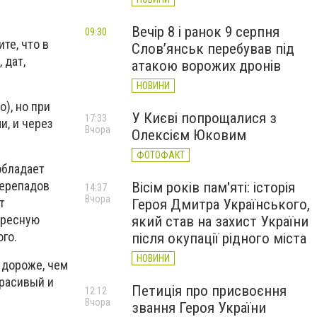
Вечір 8 і ранок 9 серпня
09:30
те, что в
Слов’янськ перебував під
 дат,
атакою ворожих дронів
НОВИНИ
), но при
У Києві попрощалися з
17:33
и, и через
Вчора
Олексієм Юковим
ФОТОФАКТ
обладает
перепадов
Вісім років пам'яті: історія
14:37
Вчора
т
Героя Дмитра Українського,
ересную
який став на захист України
ого.
після окупації рідного міста
НОВИНИ
т дороже, чем
красивый и
Петиція про присвоєння
12:12
Вчора
звання Героя України