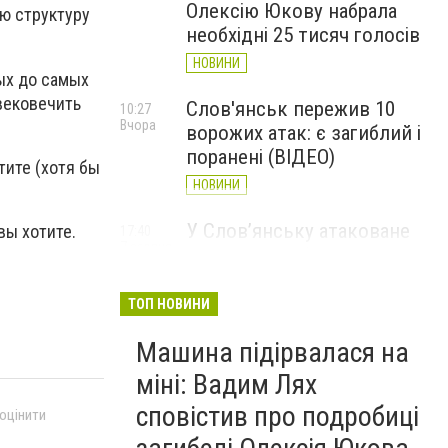
Олексію Юкову набрала
ую структуру
необхідні 25 тисяч голосів
НОВИНИ
ых до самых
вековечить
Слов'янськ пережив 10
10:27
Вчора
ворожих атак: є загиблий і
поранені (ВІДЕО)
тите (хотя бы
НОВИНИ
У Слов’янську атаковане
вы хотите.
17:40
7 серпня
перехрестя, п'ятеро
поранених
ТОП НОВИНИ
НОВИНИ
Машина підірвалася на
міні: Вадим Лях
сповістив про подробиці
 оцінити