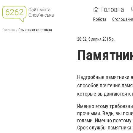
Головна
Робота
Оголошенн
Головна
Памятники из гранита
20:52, 5 липня 2015 р.
Памятник
Надгробные памятники я
способов почтения памя
которые выдвигаются к 
Именно этому требовани
прочными. Ведь, вы пон
годами. Именно поэтому
Срок службы памятника и