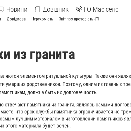
Новини
Довідник
ГО Має сенс
я
Довідкова
Нерухомість
Звіт про прозорість JTI
и из гранита
вляются элементом ритуальной культуры. Также они явля
ти умерших родственников. Поэтому, одним из главных тре
памятникам, должна быть их долговечность.
ю отвечают памятники из гранита, являясь самыми долго
имаете, что срок службы памятника ограничивается не тре
 самым лучшим материалом в изготовлении памятников явл
з этого материала будет вечен.