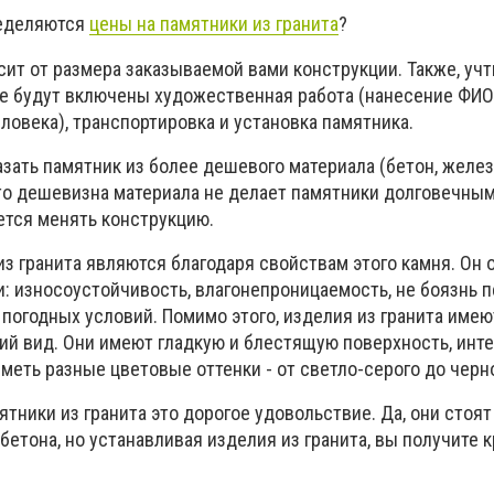
ределяются
цены на памятники из гранита
?
сит от размера заказываемой вами конструкции. Также, учти
е будут включены художественная работа (нанесение ФИО,
овека), транспортировка и установка памятника.
азать памятник из более дешевого материала (бетон, железо
то дешевизна материала не делает памятники долговечным
ется менять конструкцию.
з гранита являются благодаря свойствам этого камня. Он 
 износоустойчивость, влагонепроницаемость, не боязнь 
погодных условий. Помимо этого, изделия из гранита имею
й вид. Они имеют гладкую и блестящую поверхность, инт
 иметь разные цветовые оттенки - от светло-серого до черн
ятники из гранита это дорогое удовольствие. Да, они стоя
 бетона, но устанавливая изделия из гранита, вы получите 