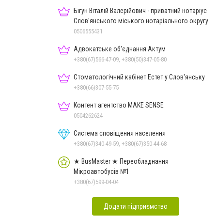
Бігун Віталій Валерійович - приватний нотаріус
Слов'янського міського нотаріального округу
Дон.обл.
0506555431
Адвокатське об'єднання Актум
+380(67)566-47-09, +380(50)347-05-80
Стоматологічний кабінет Естет у Слов'янську
+380(66)307-55-75
Контент агентство MAKE SENSE
0504262624
Система сповіщення населення
+380(67)340-49-59, +380(67)350-44-68
★ BusMaster ★ Переобладнання
Мікроавтобусів №1
+380(67)599-04-04
Додати підприємство