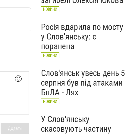
загибелі Олексія Юкова
НОВИНИ
Росія вдарила по мосту
у Слов'янську: є
поранена
НОВИНИ
Слов'янськ увесь день 5
🙂
серпня був під атаками
БпЛА - Лях
НОВИНИ
У Слов'янську
скасовують частину
Додати