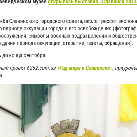
краеведческом музее
открылась выставка «Славянск 2014:
ба Славянского городского совета, около трехсот экспон
о периоде оккупации города и его освобождения (фотогра
 вооружения, символы военных подразделений и обществе
здания периода оккупации, открытки, газеты, обращения).
 до конца сентября.
ный проект 6262.com.ua
«Год мира в Славянске»
, приуроч
а.