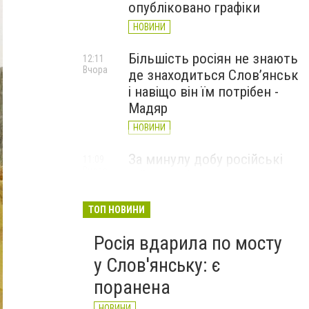
опубліковано графіки
НОВИНИ
Більшість росіян не знають
12:11
Вчора
де знаходиться Слов’янськ
і навіщо він їм потрібен -
Мадяр
НОВИНИ
За минулу добу російські
11:09
Вчора
війська 13 разів атакували
Слов'янськ. Хроніка
великої війни: 6 серпня
ТОП НОВИНИ
НОВИНИ
Росія вдарила по мосту
у Слов'янську: є
поранена
НОВИНИ