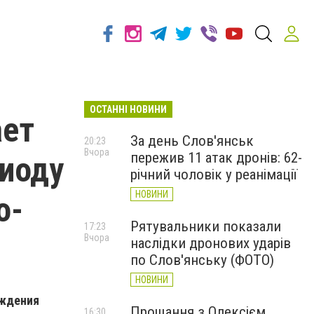
ОСТАННІ НОВИНИ
ает
За день Слов'янськ
20:23
Вчора
пережив 11 атак дронів: 62-
риоду
річний чоловік у реанімації
НОВИНИ
о-
Рятувальники показали
17:23
Вчора
наслідки дронових ударів
по Слов'янську (ФОТО)
НОВИНИ
ождения
Прощання з Олексієм
16:30