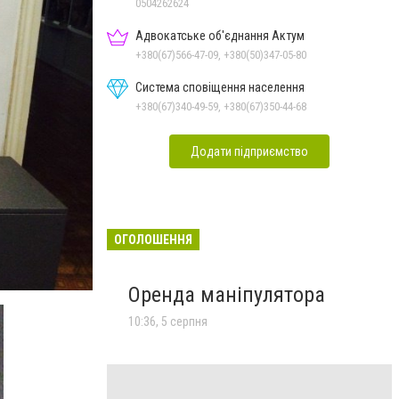
0504262624
Адвокатське об'єднання Актум
+380(67)566-47-09, +380(50)347-05-80
Система сповіщення населення
+380(67)340-49-59, +380(67)350-44-68
Додати підприємство
ОГОЛОШЕННЯ
Оренда маніпулятора
10:36, 5 серпня