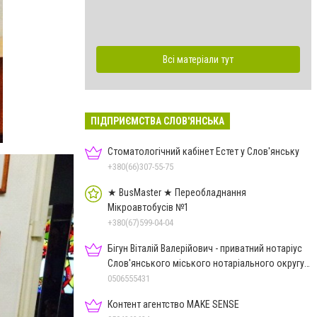
Всі матеріали тут
ПІДПРИЄМСТВА СЛОВ'ЯНСЬКА
Стоматологічний кабінет Естет у Слов'янську
+380(66)307-55-75
★ BusMaster ★ Переобладнання
Мікроавтобусів №1
+380(67)599-04-04
Бігун Віталій Валерійович - приватний нотаріус
Слов'янського міського нотаріального округу
Дон.обл.
0506555431
Контент агентство MAKE SENSE