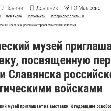
Новини
Довідник
ГО Має сенс
я
Довідкова
Нерухомість
Звіт про прозорість JTI
купации Славянска российско-террористическими войсками
еский музей приглаш
вку, посвященную пе
и Славянска российск
тическими войсками
кий музей приглашает на выставки. К годовщине освоб