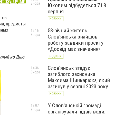
 оккупация и
Вчора
Юковим відбудеться 7 і 8
серпня
атов
НОВИНИ
фии, предметы
нных
58-річний житель
15:16
Вчора
Слов'янська знайшов
роботу завдяки проєкту
«Досвід має значення»
енный ко Дню
НОВИНИ
Слов’янськ згадує
14:36
Вчора
загиблого захисника
Максима Шинкарюка, який
загинув у серпні 2023 року
НОВИНИ
У Слов'янській громаді
13:07
Вчора
організували підвіз води: