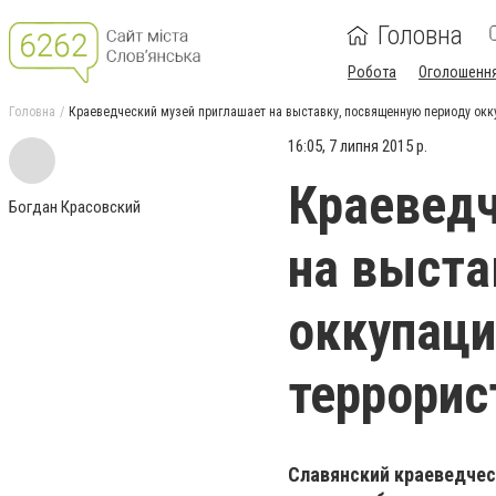
Головна
Робота
Оголошенн
Головна
Краеведческий музей приглашает на выставку, посвященную периоду ок
16:05, 7 липня 2015 р.
Краеведч
Богдан Красовский
на выста
оккупаци
террорис
Славянский краеведчес